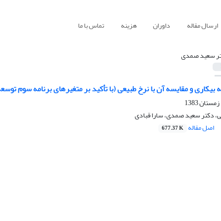
ارسال مقاله
داوران
هزینه
تماس با ما
ر سعید صمدى
ه بیکاری و مقایسه آن با نرخ طبیعی (با تأکید بر متغیرهای برنامه سوم توس
، دکتر سعید صمدى، سارا قبادی
اصل مقاله
677.37 K