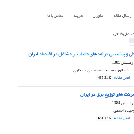
ارسال مقاله
داوران
هزینه
تماس با ما
د علی فلاحی
بر مشاغل در اقتصاد ایران
حمید خالوزاده، سعیده حمیدی علمداری
اصل مقاله
485.51 K
شرکت های توزیع برق در ایران
وحیده احمدی
اصل مقاله
651.17 K