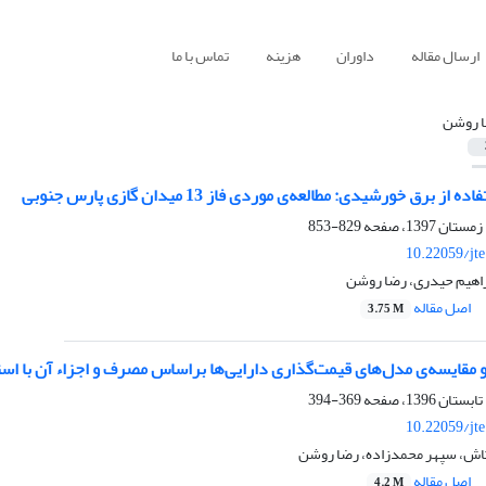
ارسال مقاله
داوران
هزینه
تماس با ما
 روشن
ز برق خورشیدی: مطالعه‌ی موردی فاز 13 میدان گازی پارس جنوبی
829-853
10.22059/jt
راهیم حیدری، رضا روشن
اصل مقاله
3.75 M
مقایسه‌ی مدل‌های قیمت‌گذاری دارایی‌ها براساس مصرف و اجزاء آن با استفاده از روش
369-394
10.22059/jt
اش، سپهر محمدزاده، رضا روشن
اصل مقاله
4.2 M