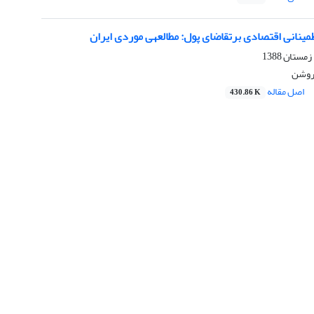
انی اقتصادی برتقاضای پول: مطالعه‎ی موردی ایران
 روشن
اصل مقاله
430.86 K