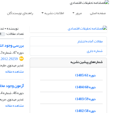
صفحه اصلی
مرور
اطلاعات نشریه
راهنمای نویسندگان
نویسنده =
غدی
تعداد مقالات:
3
مقالات آماده انتشار
بررسی وجود انتخاب مساعد در بیمه‌‎ی بدنه‎ی اتو
شماره جاری
دوره 47، شماره 3، زمستان 1391، صفحه
e.2012.29259
شماره‌های پیشین نشریه
غدیر مهدوی، ملیحه
مشاهده مقاله
دوره 61 (1405)
آزمون وجود مخاطره‎ی اخلاقی در بازار بیمه‎ی اتومبیل ایران: مطالعه‎ی موردی شر
دوره 60 (1404)
دوره 46، شماره 4، زمستان 1390، صفحه
دوره 59 (1403)
غدیر مهدوی، مریم
مشاهده مقاله
دوره 58 (1402)