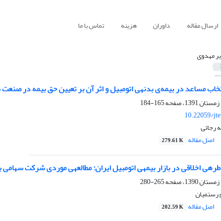
ارسال مقاله
داوران
هزینه
تماس با ما
ر مهدوی
مبیل و اثر آن بر تعیین حق‌ بیمه در صنعت بیمه‌‎ی کشور ایران
165-184
10.22059/jt
 رجائی
اصل مقاله
279.61 K
کت سهامی بیمه‎ی ایران
265-280
 رستمیان
اصل مقاله
202.59 K