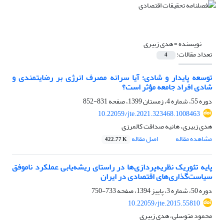
نویسنده =
هدی زبیری
تعداد مقالات:
4
توسعه پایدار و شادی؛ آیا سرانه مصرف انرژی بر رضایتمندی و
شادی افراد جامعه مؤثر است؟
دوره 55، شماره 4، زمستان 1399، صفحه
831-852
10.22059/jte.2021.323468.1008463
هدی زبیری، هانیه صداقت کالمرزی
مشاهده مقاله
اصل مقاله
422.77 K
پایه تئوریک نظریه‌پردازی‌ها در راستای ریشه‌یابی عملکرد ناموفق
سیاست‌گذاری‌های اقتصادی در ایران
دوره 50، شماره 3، پاییز 1394، صفحه
733-750
10.22059/jte.2015.55810
محمود متوسلی، هدی زبیری