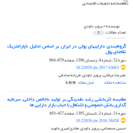
نویسنده =
پرویز داودی
تعداد مقالات:
2
گروه‎بندی دارایی‎های پولی در ایران بر اساس تحلیل ناپارامتریک
تقاضای پول
دوره 52، شماره 4، زمستان 1396، صفحه
879-904
10.22059/jte.2017.63663
علیرضا عرفانی، پرویز داودی، فرزانه صادقی
مشاهده مقاله
اصل مقاله
4.36 M
مقایسه اثربخشی رشد نقدینگی بر تولید ناخالص داخلی، سرمایه
گذاری بخش خصوصی و اشتغال با حباب بازار دارایی ها
دوره 51، شماره 2، تابستان 1395، صفحه
457-493
10.22059/jte.2016.58458
حسین صمصامی، پرویز داودی، هادی امیری جاوید