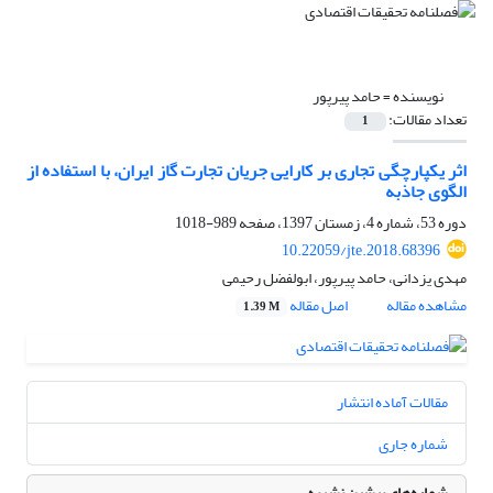
نویسنده =
حامد پیرپور
تعداد مقالات:
1
اثر یکپارچگی تجاری بر کارایی جریان تجارت گاز ایران، با استفاده از
الگوی جاذبه
دوره 53، شماره 4، زمستان 1397، صفحه
989-1018
10.22059/jte.2018.68396
مهدی یزدانی، حامد پیرپور، ابولفضل رحیمی
مشاهده مقاله
اصل مقاله
1.39 M
مقالات آماده انتشار
شماره جاری
شماره‌های پیشین نشریه