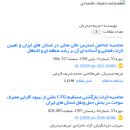
نویسنده =
مریم حیدریان
تعداد مقالات:
2
محاسبه شاخص استرس مالی محلی در استان های ایران و تعیین
اثرات فضایی و آستانه ای آن بر رشد منطقه ای و اشتغال
دوره 55، شماره 3، پاییز 1399، صفحه
557-584
10.22059/jte.2021.81003
مریم حیدریان، علی فلاحتی، محمدشریف کریمی
مشاهده مقاله
اصل مقاله
1.21 M
محاسبه اثرات بازگشتی مستقیم CO2 ناشی از بهبود کارایی مصرف
سوخت در بخش حمل ونقل استان های ایران
دوره 53، شماره 4، زمستان 1397، صفحه
805-828
10.22059/jte.2018.68386
سهراب دل انگیزان، آزاد خانزادی، مریم حیدریان