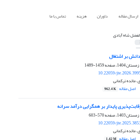
ارسال مقاله
داوران
هزینه
تماس با ما
الفضل شاه آبادی
 دانش بر اشتغال
1459-1489
10.22059/jte.2026.399
، مائده ترکمانی
اصل مقاله
962.4 K
قابت‌پذیری پایدار بر همگرایی درآمد سرانه
570-603
10.22059/jte.2025.385
، مائده ترکمانی
اصل مقاله
1.42 M