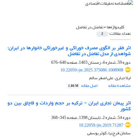
کلیدواژه‌ها =
تفاضل در تفاضل
تعداد مقالات:
2
اثر فقر بر الگوی مصرف خوراکی و غیرخوراکی خانوارها در ایران:
شواهدی از مدل تفاضل در تفاضل
دوره 59، شماره 4، زمستان 1403، صفحه
640-676
10.22059/jte.2025.375086.1008908
لیلا جباری، علی اصغر سالم
مشاهده مقاله
اصل مقاله
1.86 M
اثر پیمان تجاری ایران - ترکیه بر حجم واردات و قاچاق بین دو
کشور
دوره 54، شماره 2، تابستان 1398، صفحه
345-368
10.22059/jte.2019.71287
سلمان فرج‌نیا، کوثر یوسفی