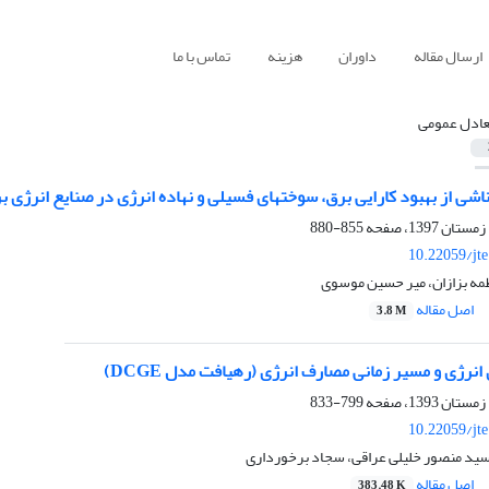
ارسال مقاله
داوران
هزینه
تماس با ما
عادل عمومی
اشی از بهبود کارایی برق، سوختهای فسیلی و نهاده انرژی در صنایع انرژی ب
855-880
10.22059/jt
طمه بزازان، میر حسین موسوی
اصل مقاله
3.8 M
 انرژی و مسیر زمانی مصارف انرژی (رهیافت مدل DCGE)
799-833
10.22059/jt
سید منصور خلیلی عراقی، سجاد برخورداری
اصل مقاله
383.48 K