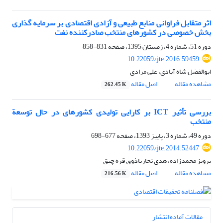
اثر متقابل فراوانی منابع طبیعی و آزادی اقتصادی بر سرمایه گذاری
بخش خصوصی در کشورهای منتخب صادرکننده نفت
دوره 51، شماره 4، زمستان 1395، صفحه
831-858
10.22059/jte.2016.59459
ابوالفضل شاه آبادی، علی مرادی
مشاهده مقاله
اصل مقاله
262.45 K
بررسی تأثیر ICT بر کارایی تولیدی کشورهای در حال توسعة
منتخب
دوره 49، شماره 3، پاییز 1393، صفحه
677-698
10.22059/jte.2014.52447
پرویز محمدزاده، هدی نجارباذوق قره چپق
مشاهده مقاله
اصل مقاله
216.56 K
مقالات آماده انتشار