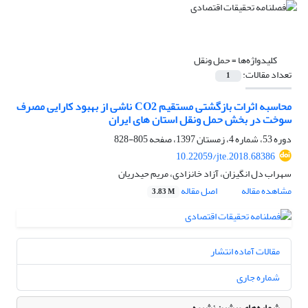
کلیدواژه‌ها =
حمل ونقل
تعداد مقالات:
1
محاسبه اثرات بازگشتی مستقیم CO2 ناشی از بهبود کارایی مصرف
سوخت در بخش حمل ونقل استان های ایران
دوره 53، شماره 4، زمستان 1397، صفحه
805-828
10.22059/jte.2018.68386
سهراب دل انگیزان، آزاد خانزادی، مریم حیدریان
مشاهده مقاله
اصل مقاله
3.83 M
مقالات آماده انتشار
شماره جاری
شماره‌های پیشین نشریه