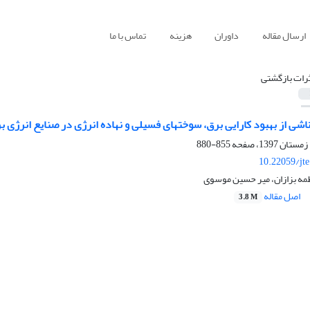
ارسال مقاله
داوران
هزینه
تماس با ما
ثرات بازگشتی
اشی از بهبود کارایی برق، سوختهای فسیلی و نهاده انرژی در صنایع انرژی ب
855-880
10.22059/jt
طمه بزازان، میر حسین موسوی
اصل مقاله
3.8 M