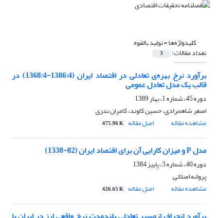
کلیدواژه‌ها =
تولید بالقوه
تعداد مقالات:
3
برآورد نرخ بهره‌ی تعادلی در اقتصاد ایران (1386:4-1368:4) در
قالب یک مدل تعادل عمومی
دوره 45، شماره 1، بهار 1389
اصغر شاهمرادی، حسین کاوند، کامران ندری
مشاهده مقاله
اصل مقاله
475.96 K
مدل P و میزان کارایی آن برای اقتصاد ایران (82-1338)
دوره 40، شماره 3، پاییز 1384
پروانه اصلانی
مشاهده مقاله
اصل مقاله
426.65 K
برآورد انحراف ازمسیر تعادلی بلندمدت نرخ واقعی ارز در ایران با