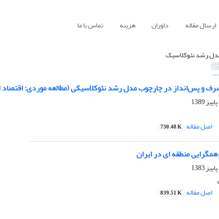
ارسال مقاله
داوران
هزینه
تماس با ما
دل رشد نئوکلاسیک
رف و پس‌انداز در چارچوب مدل رشد نئوکلاسیکی (مطالعه موردی: اقتصاد ا
اصل مقاله
730.48 K
مگرایی منطقه ای در ایران
اصل مقاله
839.51 K