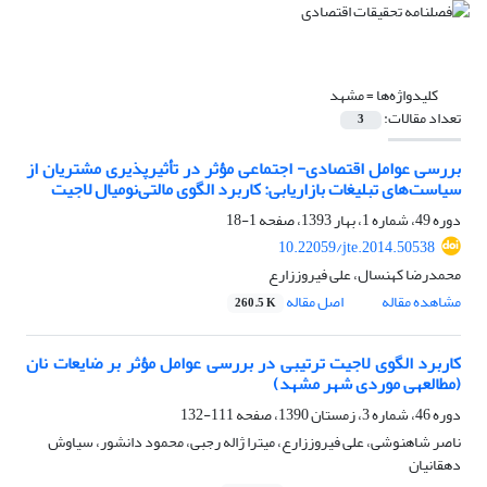
کلیدواژه‌ها =
مشهد
تعداد مقالات:
3
بررسی عوامل اقتصادی- اجتماعی مؤثر در تأثیرپذیری مشتریان از
سیاست‌های تبلیغات بازاریابی: کاربرد الگوی مالتی‌نومیال لاجیت
دوره 49، شماره 1، بهار 1393، صفحه
1-18
10.22059/jte.2014.50538
محمدرضا کهنسال، علی فیروززارع
مشاهده مقاله
اصل مقاله
260.5 K
کاربرد الگوی لاجیت ترتیبی در بررسی عوامل مؤثر بر ضایعات نان
(مطالعه‎ی موردی شهر مشهد)
دوره 46، شماره 3، زمستان 1390، صفحه
111-132
ناصر شاهنوشی، علی فیروززارع، میترا ژاله رجبی، محمود دانشور، سیاوش
دهقانیان