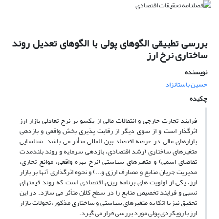
بررسی تطبیقی الگوهای پولی با الگوهای تعدیل روند
ساختاری نرخ ارز
نویسنده
حسین باستانزاد
چکیده
فرایند تجارت خارجی و انتقالات مالی از یکسو بر نرخ تعادلی بازار ارز
اثرگذار است و از سوی دیگر از رقابت پذیری بخش واقعی و بازدهی
بازارهای مالی در عرصه اقتصاد بین المللی متأثر می باشد. شناسایی
متغیرهای ساختاری (رشد اقتصادی، بازدهی سرمایه و روند بلندمدت
تقاضای اسمی) و متغیرهای سیاستی (نرخ بهره واقعی، موانع تجاری،
مدیریت جریان منابع و مصارف ارزی و...) و نحوه اثرگذاری آنها بر بازار
ارز، یکی از اولویت های برنامه ریزی اقتصادی است که روند قیمتهای
نسبی و فرایند تخصیص منابع را در سطح کلان متأثر می سازد. در این
تحقیق نیز با اتکا به متغیرهای سیاستی و ساختاری مذکور، تحولات بازار
ارز با رویکردی پولی مورد بررسی قرار می گیرد.