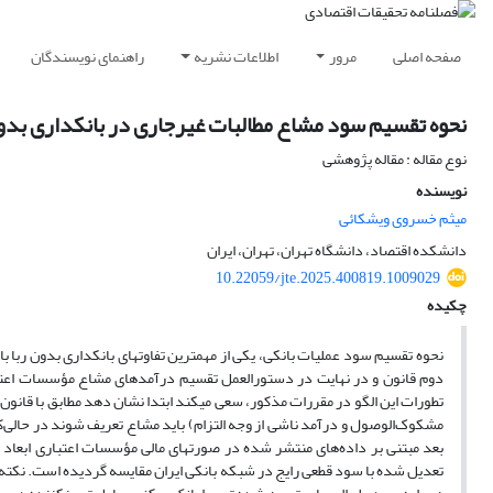
صفحه اصلی
مرور
اطلاعات نشریه
راهنمای نویسندگان
نحوه تقسیم سود مشاع مطالبات غیرجاری در بانکداری بدون
نوع مقاله : مقاله پژوهشی
نویسنده
میثم خسروی ویشکائی
دانشکده اقتصاد، دانشگاه تهران، تهران، ایران
10.22059/jte.2025.400819.1009029
چکیده
نحوه تقسیم سود عملیات بانکی، یکی از مهم­ترین تفاوت­های بانکداری بدون ربا ب
دوم قانون و در نهایت در دستورالعمل تقسیم درآمدهای مشاع مؤسسات اعتب
مشکوک‌الوصول و درآمد ناشی از وجه التزام) باید مشاع تعریف شوند در حالی
بعد مبتنی بر داده‌های منتشر شده در صورت­های مالی مؤسسات اعتباری اب