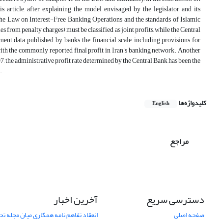
rticle, after explaining the model envisaged by the legislator and its
 the Law on Interest-Free Banking Operations and the standards of Islamic
from penalty charges) must be classified as joint profits, while the Central
ement data published by banks, the financial scale, including provisions for
d with the commonly reported final profit in Iran’s banking network. Another
397, the administrative profit rate determined by the Central Bank has been the
.
کلیدواژه‌ها
English
مراجع
دسترسی سریع
آخرین اخبار
صفحه اصلی
انعقاد تفاهم نامه همکاری میان مجله تح