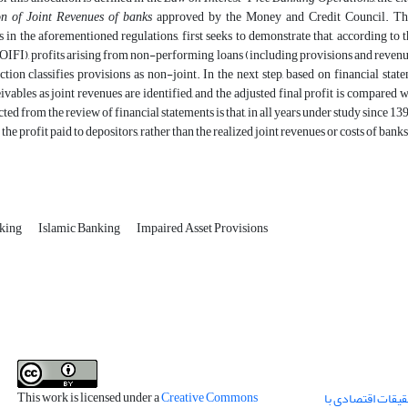
on of Joint Revenues of banks
approved by the Money and Credit Council. This a
in the aforementioned regulations, first seeks to demonstrate that, according to
FI), profits arising from non-performing loans (including provisions and revenues 
ction classifies provisions as non-joint. In the next step, based on financial stat
ivables as joint revenues are identified, and the adjusted final profit is compare
cted from the review of financial statements is that, in all years under study since 1
 the profit paid to depositors, rather than the realized joint revenues or costs of banks
nking
Islamic Banking
Impaired Asset Provisions
This work is licensed under a
Creative Commons
قیقات اقتصادی با