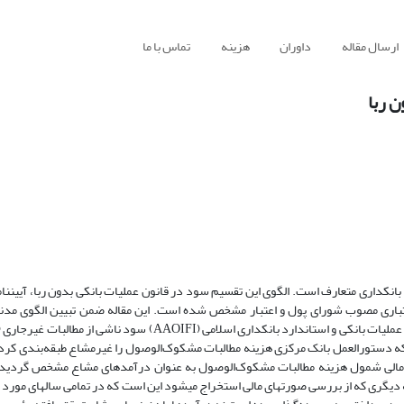
ارسال مقاله
داوران
هزینه
تماس با ما
 ربا
ا بانکداری متعارف است. الگوی این تقسیم سود در قانون عملیات بانکی بدون ربا، آیین­نا
اری مصوب شورای پول و اعتبار مشخص شده است. این مقاله ضمن تبیین الگوی مدنظر 
تطورات این الگو در مقررات مذکور، سعی می­کند ابتدا نشان دهد مطابق با قانون عملیات بانکی و استاندارد بانکداری اسلامی
‌که دستورالعمل بانک مرکزی هزینه مطالبات مشکوک‌الوصول را غیرمشاع طبقه‌بندی کرد
عاد مالی شمول هزینه مطالبات مشکوک‌الوصول به عنوان درآمدهای مشاع مشخص گردید