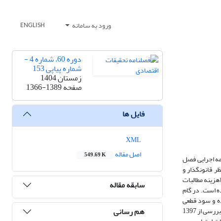
ورود به سامانه
ENGLISH
دوره 60، شماره 4 -
شماره پیاپی 153
زمستان 1404
صفحه
1366-1389
فایل ها
XML
اصل مقاله
549.69 K
مه اجرایی­ فصل
قانون­گذار و
 (AAOIFI) سود ناشی از مطالبات غیرجاری (هزینه مطالبات
سابقه مقاله
ه است. در گام
ه و سود قطعی
هم رسانی
تعدیل شده با سود قطعی رایج در شبکه بانکی ایران مقایسه گردیده است. نکته­ دیگری که از بررسی صورت­های مالی استخراج می­شود این است که در تمامی سال­های مورد بررسی از 1397