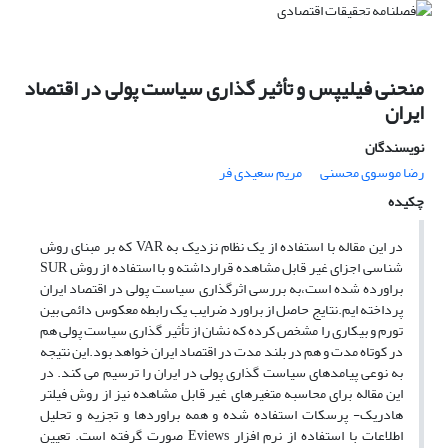
منحنی فیلیپس و تأثیر گذاری سیاست پولی در اقتصاد
ایران
نویسندگان
رضا موسوی محسنی
مریم سعیدی فر
چکیده
در این مقاله با استفاده از یک نظام نزدیک به VAR که بر مبنای روش
شناسی اجزای غیر قابل مشاهده قرارداشته و با استفاده از روش SUR
براورده شده است،به بررسی اثرگذاری سیاست پولی در اقتصاد ایران
پرداخته ایم.نتایج حاصل از براورد ضرایب یک رابطه معکوس دائمی بین
تورم و بیکاری را مشخص کرده که نشان از تأثیر گذاری سیاست پولی هم
در کوتاه مدت و هم در بلند مدت در اقتصاد ایران خواهد بود.این نتیجه
به نوعی پیامدهای سیاست گذاری پولی در ایران را ترسیم می کند. در
این مقاله برای محاسبه متغیرهای غیر قابل مشاهده نیز از روش فیلتر
هادریک- پرسکات استفاده شده و همه براوردها و تجزیه و تحلیل
اطلاعات با استفاده از نرم افزار Eviews صورت گرفته است. تعیین