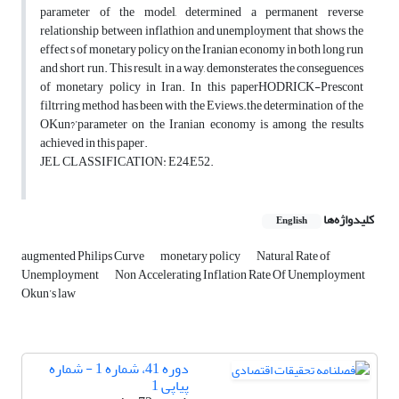
parameter of the model, determined a permanent reverse
relationship between inflathion and unemployment that shows the
effect s of monetary policy on the Iranian economy in both long run
and short run. This result, in a way, demonsterates the conseguences
of monetary policy in Iran. In this paperHODRICK-Prescont
filtrring method has been with the Eviews.the determination of the
OKun?’parameter on the Iranian economy is among the results
achieved in this paper.
JEL CLASSIFICATION: E24,E52.
کلیدواژه‌ها
English
augmented Philips Curve
monetary policy
Natural Rate of
Unemployment
Non Accelerating Inflation Rate Of Unemployment
Okun’s law
دوره 41، شماره 1 - شماره
پیاپی 1