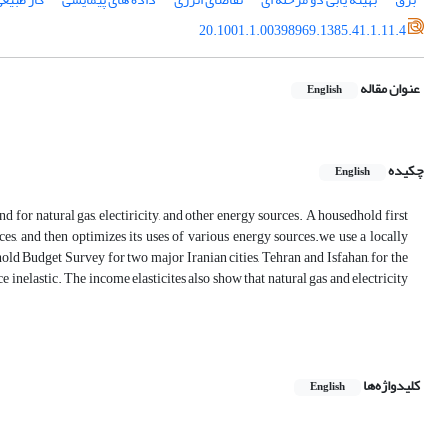
20.1001.1.00398969.1385.41.1.11.4
عنوان مقاله
English
چکیده
English
or natural gas, electiricity, and other energy sources. A housedhold first
s, and then optimizes its uses of various energy sources.we use a locally
ld Budget Survey for two major Iranian cities, Tehran and Isfahan, for the
 inelastic. The income elasticites also show that natural gas and electricity
کلیدواژه‌ها
English