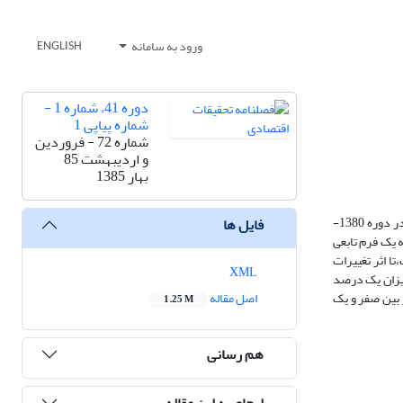
ورود به سامانه
ENGLISH
دوره 41، شماره 1 -
شماره پیاپی 1
شماره 72 - فروردین
و اردیبهشت 85
بهار 1385
این مقاله ساختار مصرف گاز طبیعی و برق خانوارهای شهری کشور با تأکید بر الگوی مصرفی دو استان تهران و اصفهان را تجزیه و تحلیل می کند.نمونه مورد مطالعه که در دوره 1380-
فایل ها
ه است که به یک فرم تابعی
ا اثر تغییرات
XML
میزان یک درصد
طبیعی و برق نیز بین صفر و یک
اصل مقاله
1.25 M
هم رسانی
ارجاع به این مقاله