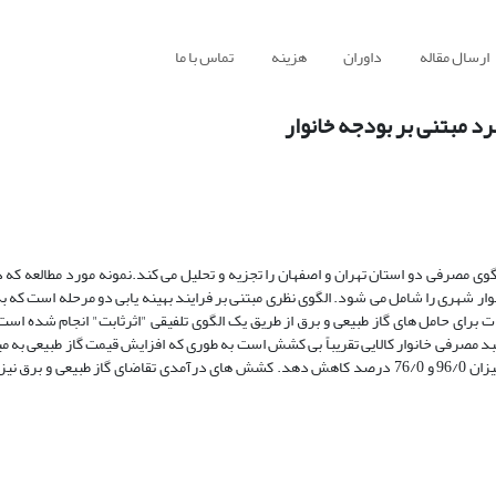
ارسال مقاله
داوران
هزینه
تماس با ما
رد مبتنی بر بودجه خانوار
ا در بر می گیرد،در استانهای تهران و اصفهان به ترتیب 14010 و 4651 خانوار شهری را شامل می شود. الگوی نظری مبتنی بر فرایند بهینه یابی دو مرحل
رای حامل های گاز طبیعی و برق از طریق یک الگوی تلفیقی "اثرثابت" انجام شده است،ت
د مصرفی خانوار کالایی تقریباً بی کشش است به طوری که افزایش قیمت گاز طبیعی به 
می تواند مقدار تقاضای گاز طبیعی را در استانهای تهران و اصفهان به ترتیب به میزان 96/0 و 76/0 درصد کاهش دهد. کشش های درآمدی تقاضای گاز 
ی