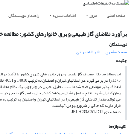
صفحه اصلی
مرور
اطلاعات نشریه
راهنمای نویسندگان
برآورد تقاضای گاز طبیعی و برق خانوارهای کشور: مطالعه خ
نویسندگان
سعید مشیری
اکبر شاهمرادی
چکیده
1375 ر
انعطاف پذیر موضعی ختم شده است. تحلیل تجربی در چارچوب یک نظام معادلات ب
زمان کنترل شود. نتایج حاصل نشان می دهد که در حال حاضر گاز طبیعی در سب
قرار دارند که حاکی از ضروری بودن آنهاست.
طبقه بندی JEL :C33،C51،D12.
کلیدواژه‌ها
برق
بهینه یابی دو مرحله ای
تقاضای انرژی
داده های پیمایشی
گاز طبیع