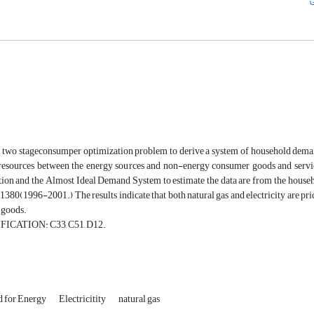
two stageconsumper optimization problem to derive a system of household demand f
s resources between the energy sources and non-energy consumer goods and service
tion and the Almost Ideal Demand System to estimate the data are from the househo
380(1996-2001.) The results indicate that both natural gas and electricity are price
 goods.
ICATION: C33, C51, D12.
 for Energy
Electricitity
natural gas