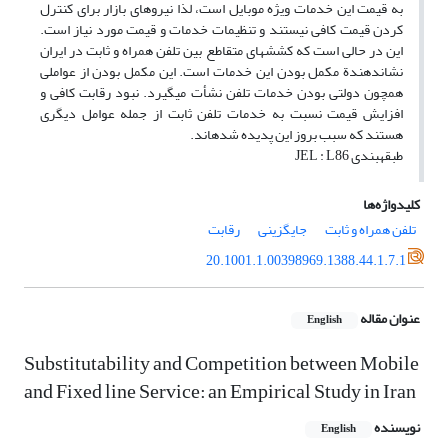
به قیمت این خدمات ویژه موبایل است، لذا نیروهای بازار برای کنترل
کردن قیمت کافی نیستند و تنظیمات خدمات و قیمت مورد نیاز است.
این در حالی است که کشش‎های متقاطع بین تلفن همراه و ثابت در ایران
نشان‎دهندة مکمل بودن این خدمات است. این مکمل بودن از عواملی
هم‎چون دولتی بودن خدمات تلفن نشأت می‎گیرد. نبود رقابت کافی و
افزایش قیمت نسبت به خدمات تلفن ثابت از جمله عوامل دیگری
هستند که سبب بروز این پدیده شده‎اند.
طبقه‎بندی JEL : L86
کلیدواژه‌ها
تلفن همراه و ثابت
جایگزینی
رقابت
20.1001.1.00398969.1388.44.1.7.1
عنوان مقاله
English
Substitutability and Competition between Mobile
and Fixed line Service: an Empirical Study in Iran
نویسنده
English