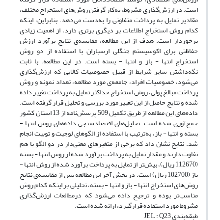
است. در ارزش‌گذاری مشروط، به‌کار گرفتن روش‌های استخراج مختلف،
مقادیر تمایل به پرداخت متفاوتی را به‌دست می‌دهد. بنابراین، این‎که
کدام روش استخراج اطلاعات بر دیگری برتری دارد، از اهمیت زیادی
برخوردار است. هدف از این مطالعه، مقایسه‌ی نتایج برآورد ارزش
حفاظتی برای اکوسیستم جنگلی ارسباران با استفاده از دو روش
استخراج انتها - باز و انتها - بسته است. در این مطالعه، با ثابت
نگه‌داشتن سایر شرایط از قبیل خصوصیات کالایی که ارزش‌گذاری
می‌شود، خصوصیات افراد، جامعه‌ی مورد مطالعه، تعداد نمونه‌ و روش
پرداخت مبالغ پولی، روش استخراج حداکثر تمایل به پرداخت تغییر داده
شده و نتایج حاصل از این تغییر مورد بررسی و تحلیل قرار گرفته است.
داده‌های این مطالعه از طریق تکمیل 509 پرسش‌نامه از 13 استان کشور
جمع‌آوری شده است. تحلیل‌های اقتصادسنجی داده‌های روش انتها -
بسته و انتها - باز، به‌ترتیب با استفاده از الگوهای لوجیت و توبیت انجام
شد. نتایج نشان ‌داد که برخی از متغیرهای معنی‌دار در دو الگو با هم
تفاوت دارند و مقدار تمایل به پرداخت برآورد شده از روش انتها - بسته
(112670 ریال)، بیش‌تر از تمایل به پرداخت برآورد شده از روش انتها -
باز (102700 ریال) است. در بخش آخر این مطالعه پس از مقایسه‌ی نتایج
روش‌های استخراج انتها - باز و انتها - بسته، تحلیلی بر این‎که کدام روش
مناسب‌تر بوده و ترجیح داده می‌شود که درمطالعات ارزش‌گذاری
مشروط مورد استفاده قرار‌گیرد، ارائه شده است.
طبقه‌بندی JEL : Q23