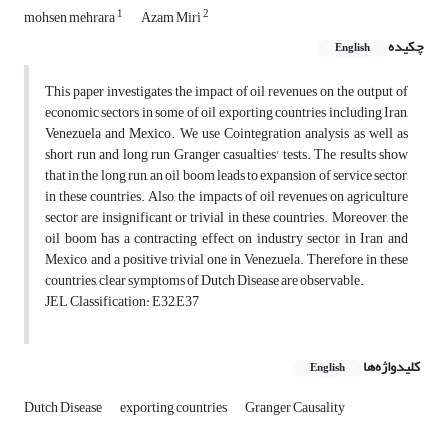
1
2
mohsen mehrara
Azam Miri
چکیده
English
This paper investigates the impact of oil revenues on the output of
economic sectors in some of oil exporting countries including Iran,
Venezuela and Mexico. We use Cointegration analysis as well as
short run and long run Granger casualties' tests. The results show
that in the long run, an oil boom leads to expansion of service sector,
in these countries. Also, the impacts of oil revenues on agriculture
sector are insignificant or trivial in these countries. Moreover, the
oil boom has a contracting effect on industry sector in Iran and
Mexico, and a positive trivial one in Venezuela. Therefore in these
countries, clear symptoms of Dutch Disease are observable.
JEL Classification: E32,E37
کلیدواژه‌ها
English
Dutch Disease
exporting countries
Granger Causality