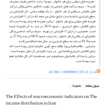
، هزینه های دولتی برای هر خانوار ، تورم ( رشد شاخص قیمت مصرف
کننده) ، سهم درآمد های شخصی از تولید ناخالص داخلی وکل درآمد
های مالیاتی دریافتی از هر خانوار ، با یک وقفه زمانی ، اثر افزایشی یر
سطح نابرابری داشته است.نتایج نشان می دهد که در اثر 1% افزایش در
هزینه های دولتی برای هر خانوار ، ترکیب هزینه ها چنان بوده است که
بجای کاهش سطح نابرابری ، حدود 36/0 در صد به آن افزوده شده
است. همچنین در ازای 1% افزایش در تورم ، سهم درآمد شخصی و کل
مالیاتهای در یافتی از هر خانوار ، به ترتیب حدود 60/0 دز صد و 37/0 در
صد و 81/0 در صد به سطح نابرابری در سال بعد اضافه می کنند.
بنابراین ، نظام مالیاتی ویا نظام جمع آوری مالیاتها چنان بوده است که
بجای کاهش نابرابری اقتصادی ، در جهت افزایش آن عمل نموده است.
دراین راستا اثر مالیاتهای مستقیم و غیر مستقیم با اثر کل مالیاتها هم
جهت بوده است.
20.1001.1.00398969.1376.32.2.2.4
عنوان مقاله
English
The Effects of macroeconomic indicators on The
income distribution in Iran