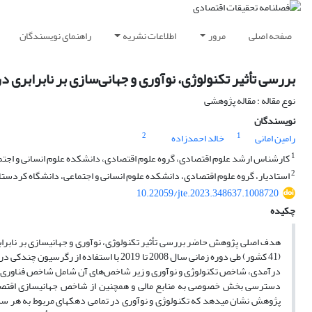
صفحه اصلی
مرور
اطلاعات نشریه
راهنمای نویسندگان
بررسی تأثیر تکنولوژی، نوآوری و جهانی‌سازی بر نابرابری 
نوع مقاله : مقاله پژوهشی
نویسندگان
2
1
رامین امانی
خالد احمدزاده
1
کارشناس ارشد علوم اقتصادی، گروه علوم اقتصادی، دانشکده علوم انسانی و اجتم
2
استادیار، گروه علوم اقتصادی، دانشکده علوم انسانی و اجتماعی، دانشگاه کردستا
10.22059/jte.2023.348637.1008720
چکیده
(41 کشور) طی دوره زمانی سال 2008 تا 2019 
درآمدی، شاخص تکنولوژی و نوآوری و زیر شاخص‌‌های آن شامل شاخص فناوری 
دسترسی بخش خصوصی به منابع مالی و همچنین از شاخص جهانی­سازی اقتصادی 
پژوهش نشان می­دهد که تکنولوژی و نوآوری در تمامی دهک­های مربوط به هر س