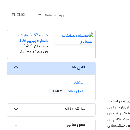
ورود به سامانه
ENGLISH
دوره 57، شماره 2 -
شماره پیاپی 139
تابستان 1401
صفحه
221-257
فایل ها
XML
اصل مقاله
1.58 M
لوژی، نوآوری و جهانی­سازی بر نابرابری درآمدی در سه گروه از کشورهای با درآمد پایین (19 کشور)، درآمد متوسط (63 کشور) و درآمد بالا
معیاری از نابرابری
سابقه مقاله
صنعتی و شاخص
ت. نتایج این
هم رسانی
خص جهانی‌سازی