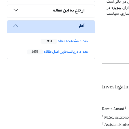
ین در حالی است
رآمد متوسط و بالا در تمامی دهک­ها دارای تأثیر منفی و معنادار بر نابرابری درآمدی می­باشد. با توجه ‌به نتایج پژوهش به سیاست‎گذاران به­ویژه در
ارجاع به این مقاله
آمار
تعداد مشاهده مقاله
1,931
تعداد دریافت فایل اصل مقاله
1,058
Investigati
1
Ramin Amani
1
M.Sc. in Econom
2
Assistant Profes