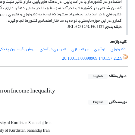
اقتصادی در کشورهای با درآمد پایین، در دهک ­های پایین دارای تأثیر مثبت و معنا
گذاری در این حوزه بایستی با توجه به ساختار اقتصادی کشورها انجام گیرد.
طبقه­ بندی
O3 C23، F6، D31
:
JEL
کلیدواژه‌ها
تکنولوژی
نوآوری
جهانی­سازی
نابرابری درآمدی
روش رگرسیون چندکی د
20.1001.1.00398969.1401.57.2.2.9
عنوان مقاله
English
on on Income Inequality
نویسندگان
English
ty of Kurdistan, Sanandaj, Iran
ty of Kurdistan, Sanandaj, Iran