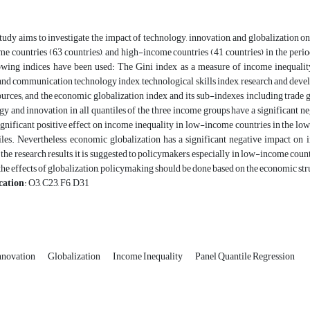
tudy aims to investigate the impact of technology, innovation, and globalization o
 countries (63 countries), and high-income countries (41 countries) in the perio
lowing indices have been used: The Gini index as a measure of income inequality
nd communication technology index, technological skills index, research and develop
ources; and the economic globalization index and its sub-indexes, including trade gl
gy and innovation in all quantiles of the three income groups have a significant 
ignificant positive effect on income inequality in low-income countries in the lower
iles. Nevertheless, economic globalization has a significant negative impact on
the research results, it is suggested to policymakers, especially in low-income countr
the effects of globalization, policymaking should be done based on the economic stru
cation
: O3, C23, F6, D31
nnovation
Globalization
Income Inequality
Panel Quantile Regression