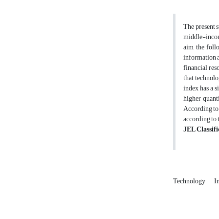
The present s
middle-income
aim, the fol
information a
financial res
that technolo
index has a s
higher quant
According to 
according to 
JEL Classifi
Technology
I