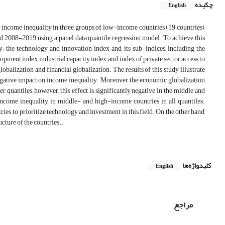
چکیده
English
n income inequality in three groups of low-income countries (19 countries),
d 2008-2019 using a panel data quantile regression model. To achieve this
; the technology and innovation index and its sub-indices, including the
ment index, industrial capacity index, and index of private sector access to
obalization and financial globalization. The results of this study illustrate
negative impact on income inequality. Moreover, the economic globalization
 quantiles, however, this effect is significantly negative in the middle and
 income inequality in middle- and high-income countries in all quantiles.
ies, to prioritize technology and investment in this field. On the other hand,
cture of the countries..
کلیدواژه‌ها
English
مراجع