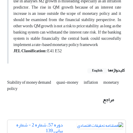
use in analyses, M2 growth is misleading, especially as an inflation
predictor. The rise in QM growth because of an interest rate
increase is an issue outside the scope of monetary policy, and it
should be examined from the financial stability perspective. In
other words, QM growth is not a risk to price stability, as long as the
banking system can withstand the interest rate risk. If the banking
system is stable financially, the central bank could successfully
implement a rate-based monetary policy framework
JEL Classification:
E41, E52
کلیدواژه‌ها
English
Stability of money demand
quasi-money
inflation
monetary
policy
مراجع
دوره 57، شماره 2 - شماره
پیاپی 139