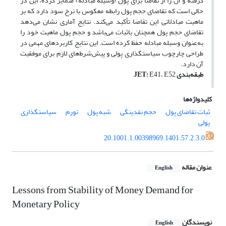
گرفته و آن را از تقاضا برای پول (وسیله مبادله) متمایز کرده، این در
حالی است که تقاضای حجم پول رابطه معکوس با نرخ سود دارد که بر
ماهیت مبادلاتی این تقاضا تأکید می‌کند. نتایج آماری نشان می‌دهد
تقاضای حجم پول همچنان باثبات می‌باشد و حجم پول ماهیت خود را
به‌عنوان وسیله مبادله حفظ کرده است. این نتایج کاربردهای مهمی در
طراحی چارچوب سیاست‎گذاری پولی و پیش‌شرط‌های لازم برای موفقیت
آن دارد.
طبقه‌بندی
E41، E52
:
JET
کلیدواژه‌ها
ثبات تقاضای پول
حجم نقدینگی
شبه‌ پول
تورم
سیاست‎گذاری
پولی
20.1001.1.00398969.1401.57.2.3.0
عنوان مقاله
English
Lessons from Stability of Money Demand for
Monetary Policy
نویسندگان
English