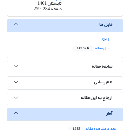
تابستان 1401
صفحه
259-284
فایل ها
XML
اصل مقاله
647.52 K
سابقه مقاله
هم رسانی
ارجاع به این مقاله
آمار
تعداد مشاهده مقاله
1,035