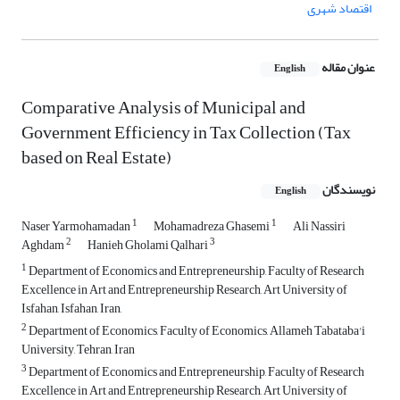
اقتصاد شهری
عنوان مقاله
English
Comparative Analysis of Municipal and
Government Efficiency in Tax Collection (Tax
based on Real Estate)
نویسندگان
English
1
1
Naser Yarmohamadan
Mohamadreza Ghasemi
Ali Nassiri
2
3
Aghdam
Hanieh Gholami Qalhari
1
Department of Economics and Entrepreneurship, Faculty of Research
Excellence in Art and Entrepreneurship Research, Art University of
Isfahan, Isfahan, Iran,
2
Department of Economics, Faculty of Economics, Allameh Tabataba'i
University, Tehran, Iran
3
Department of Economics and Entrepreneurship, Faculty of Research
Excellence in Art and Entrepreneurship Research, Art University of