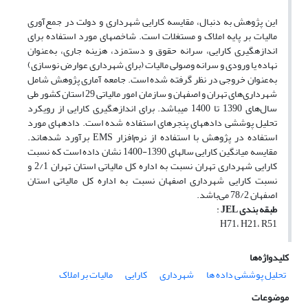
این پژوهش به دنبال، مقایسه کارایی شهرداری و دولت در جمع‌آوری
مالیات بر پایه املاک و مستغلات است. شاخصهای مورد استفاده برای
اندازهگیری کارایی، سرانه حقوق و دستمزد، هزینه جاری، به‌عنوان
نهاده یا ورودی و سرانه وصولی مالیات (برای شهرداری عوارض نوسازی)
به‌عنوان خروجی در نظر گرفته شده است. جامعه آماری پژوهش شامل
شهرداری‌های تهران و اصفهان و سازمان امور مالیاتی 29 استان کشور طی
سال‌های 1390 تا 1400 میباشد. برای اندازهگیری کارایی از رویکرد
تحلیل پوششی دادههای پنجرهای استفاده شده است. دادههای مورد
استفاده در پژوهش با استفاده از نرم‌افزار EMS برآورد شدهاند.
مقایسه میانگین کارایی سالهای 1390-1400 نشان داده است که نسبت
کارایی شهرداری تهران نسبت به اداره کل مالیاتی استان تهران 2/1 و
نسبت کارایی شهرداری اصفهان نسبت به اداره کل مالیاتی استان
اصفهان 78/2 می‌باشد.
طبقه
بندی
JEL
:
H71، H21، R51
کلیدواژه‌ها
تحلیل پوششی داده ها
شهرداری
کارایی
مالیات بر املاک
موضوعات