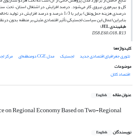
نتایج حاصل از برآورد مدل پژوهش حاکی از آن است که تحت هردو سناریوی مورد
بنابراین اعمال این سیاست لجستیکی تأثیر اقتصادی مثبتی بر منطقه بدون درنظر
طبقه
بندی
JEL
:
D58،E60،O18، R13
کلیدواژه‌ها
تئوری جغرافیای اقتصادی جدید
لجستیک
مدل CGE دومنطقه‌ای
مرکز لج
موضوعات
اقتصاد کلان
عنوان مقاله
English
ince on Regional Economy Based on Two-Regional
نویسندگان
English