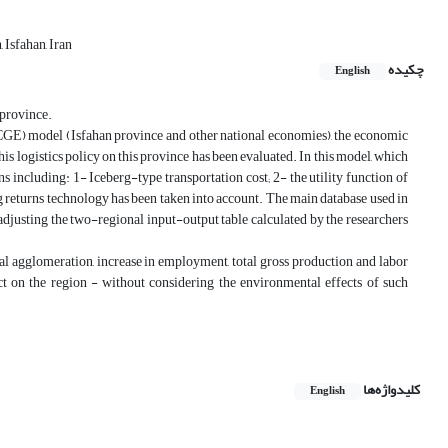
 Isfahan, Iran
چکیده
English
 province.
CGE) model (Isfahan province and other national economies), the economic
 this logistics policy on this province has been evaluated. In this model, which
including: 1- Iceberg-type transportation cost; 2- the utility function of
ng returns technology has been taken into account. The main database used in
djusting the two-regional input-output table calculated by the researchers
rial agglomeration, increase in employment, total gross production and labor
ect on the region - without considering the environmental effects of such
کلیدواژه‌ها
English