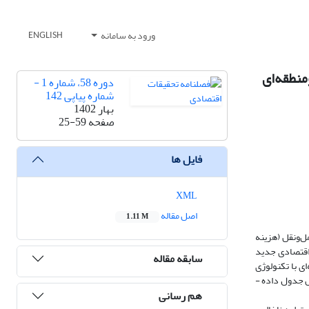
ورود به سامانه
ENGLISH
منطقه‌ای
دوره 58، شماره 1 -
شماره پیاپی 142
بهار 1402
صفحه
25-59
فایل ها
XML
اصل مقاله
1.11 M
 هزینه حمل‌ونقل (هزینه
 اقتصادی جدید
سابقه مقاله
1) و 3- تابع تولید بخش صنایع کارخانه‌ای با تکنولوژی
اری اجتماعی (SAM) دو منطقه‌ای حاصل از تعدیل جدول داده -
هم رسانی