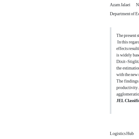
Azam Jalaei
N
Department of Ec
The present s
In this rega
effects result
is widely bas
Dixit-Stiglit
the estimatio
with the n
The findings 
productivity.
agglomeratio
JEL Classifi
Logistics Hub