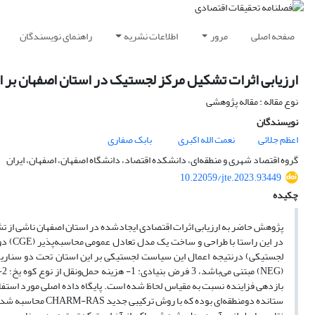
صفحه اصلی
مرور
اطلاعات نشریه
راهنمای نویسندگان
ارزیابی اثرات تشکیل مرکز لجستیک در استان اصفهان بر ا
نوع مقاله : مقاله پژوهشی
نویسندگان
اعظم جلائی
نعمت الله اکبری
بابک صفاری
گروه اقتصاد شهری و منطقه‌ای، دانشکده اقتصاد، دانشگاه اصفهان، اصفهان، ایران
10.22059/jte.2023.93449
چکیده
پژوهش حاضر به ارزیابی اثرات اقتصادی ایجادشده در استان اصفهان ناشی از ت
در این
لجستیکی) درنتیجه اعمال این سیاست لجستیکی بر این استان تحت دو سناریو م
ستانده دومنطقه‌ای بوده که با روش ترکیبی جدید CHARM-RAS محاسبه شده است.