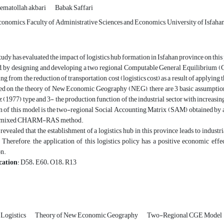
ematollah akbari
Babak Saffari
onomics, Faculty of Administrative Sciences and Economics, University of Isfahan,
tudy has evaluated the impact of logistics hub formation in Isfahan province on this
rd, by designing and developing a two regional Computable General Equilibrium (
ing from the reduction of transportation cost (logistics cost) as a result of applying
ed on the theory of New Economic Geography (NEG), there are 3 basic assumptions 
z (1977) type and 3- the production function of the industrial sector with increasi
n of this model is the two-regional Social Accounting Matrix (SAM) obtained by a
ew mixed CHARM-RAS method.
revealed that the establishment of a logistics hub in this province leads to indust
 Therefore, the application of this logistics policy has a positive economic eff
n.
cation
: D58، E60، O18، R13
Logistics
Theory of New Economic Geography
Two-Regional CGE Model