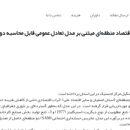
ارسال مقاله
داوران
هزینه
تماس با ما
قتصاد منطقه‌ای مبتنی بر مدل تعادل عمومی قابل محاسبه دو
شکیل مرکز لجستیک در این استان پرداخته است.
 راستا با طراحی و ساخت یک مدل تعادل عمومی محاسبه‌پذیر (CGE) دومنطقه‌ای (استان اصفهان و سایر اقتصاد ملی)، اثرات اقتصادی ناشی از کاهش
وردارزیابی قرار گرفته است. در این مدل که به‌طور گسترده‌ای بر تئوری جغرافیای
(NEG) مبتنی می‌باشد، 3 فرض بنیادی: 1- هزینه حمل‌ونقل از نوع کوه یخ؛ 2- تابع مطلوبیت از نوع دیگزیت-استیگلیتز (977
بازدهی فزاینده نسبت به مقیاس لحاظ شده است. پایگاه داده اصلی مورد استفاده در برآورد این مدل، ماتریس حسابد