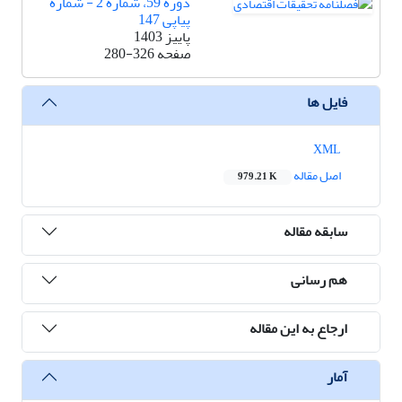
دوره 59، شماره 2 - شماره
پیاپی 147
پاییز 1403
صفحه
280-326
فایل ها
XML
اصل مقاله
979.21 K
سابقه مقاله
هم رسانی
ارجاع به این مقاله
آمار