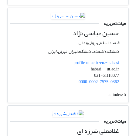
هیات تحریریه
حسین عباسی نژاد
اقتصاد اسلامی، پولی و مالی
دانشکده اقتصاد، دانشگاه تهران، تهران، ایران
profile.ut.ac.ir/en/~habasi
ut.ac.ir
habasi
021-61118077
0000-0002-7575-0362
h-index:
5
هیات تحریریه
غلامعلی شرزه ای