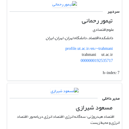
سردبیر
تیمور رحمانی
علوم اقتصادی
دانشکده اقتصاد، دانشگاه تهران، تهران، ایران
profile.ut.ac.ir/en/~trahmani
ut.ac.ir
trahmani
0000000192535717
h-index:
7
مدیر داخلی
مسعود شیرازی
اقتصاد هیدروژنی؛ سه‌گانه انرژی؛ اقتصاد انرژی دریامحور؛ اقتصاد
انرژی و محیط زیست