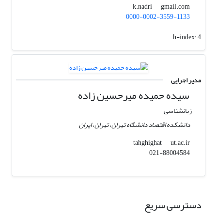
gmail.com
k.nadri
0000-0002-3559-1133
h-index:
4
مدیر اجرایی
سیده حمیده میرحسین زاده
زبانشناسی
دانشکده اقتصاد دانشگاه تهران، تهران، ایران
ut.ac.ir
tahghighat
021-88004584
دسترسی سریع