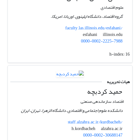
علوم اقتصادی
گروه اقتصاد، دانشگاه ایلینوی. اوربانا، امریکا.
faculty.las.illinois.edu/esfahani/
illinois.edu
esfahani
0000-0002-2225-7988
h-index:
16
هیات تحریریه
حمید کردبچه
اقتصاد سازماندهی صنعتی
دانشکده علوم اجتماعی و اقتصادی، دانشگاه الزهرا، تهران، ایران
staff.alzahra.ac.ir/kurdbacheh/
alzahra.ac.ir
h.kordbacheh
0000-0002-30688147