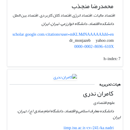
محمدرضا منجذب
اقتصاد مالیات. اقتصاد انرژی.اقتصاد کلان کاربردی. اقتصاد بین الملل
دانشکده اقتصاد، دانشگاه خوارزمی، تهران، ایران
scholar.google.com/citations?user=mKLMdNAAAAAJ&hl=en
yahoo.com
dr_monjazeb
0000-0002-8696-610X
h-index:
7
هیات تحریریه
کامران ندری
علوم اقتصادی
دانشکده معارف اسلامی و اقتصاد، دانشگاه امام صادق (ع)، تهران،
ایران
iimp.isu.ac.ir/cv/241/ka.nadri