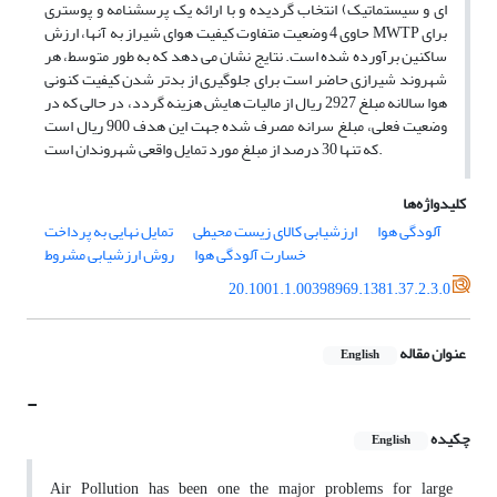
ای و سیستماتیک) انتخاب گردیده و با ارائه یک پرسشنامه و پوستری
حاوی 4 وضعیت متفاوت کیفیت هوای شیراز به آنها، ارزش MWTP برای
ساکنین برآورده شده است. نتایج نشان می دهد که به طور متوسط، هر
شهروند شیرازی حاضر است برای جلوگیری از بدتر شدن کیفیت کنونی
هوا سالانه مبلغ 2927 ریال از مالیات هایش هزینه گردد، در حالی که در
وضعیت فعلی، مبلغ سرانه مصرف شده جهت این هدف 900 ریال است
که تنها 30 درصد از مبلغ مورد تمایل واقعی شهروندان است.
کلیدواژه‌ها
آلودگی هوا
ارزشیابی کالای زیست محیطی
تمایل نهایی به پرداخت
خسارت آلودگی هوا
روش ارزشیابی مشروط
20.1001.1.00398969.1381.37.2.3.0
عنوان مقاله
English
-
چکیده
English
Air Pollution has been one the major problems for large