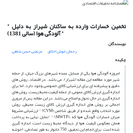
" تخمین خسارات وارده به ساکنان شیراز به دلیل
آلودگی هوا (سالی 1381) "
نویسندگان
رحمان خوش اخلاق
مرتضى حسن شاهى
چکیده
امروزه آلودگی هوا یکی از مسایل عمده شهرهای بزرگ جهان، از جمله
شهر مورد مطالعه این مقاله (شیراز)، می باشد. در اقتصاد، روش های
دقیق و پیشرفته ای برای ارزشیابی کالای خصوصی وجود دارد، اما برای
اندازه گیری ارزش کالای عمومی، از جمله کیفیت محیط زیست، روش های
اندازه گیری در حال تحول و اصلاح می باشد. در این مقاله، پس از مروری
اجمالی بر روش های اندازه گیری ارزش کالای زیست محیطی، روش
ارزشیابی مشروط " (CVM) مورد انتخاب واقع شده و از طریق شاخص
"تمایل نهایی به پرداخت " (MWTP)، میزان خسارات آلودگی هوا که
همان معکوس کیفیت هوا از دیدگاه محیط زیست است، اندازه گیری
شده است. برای انجام این تحقیق، 750 خانوار به طور تصادفی، (خوشه