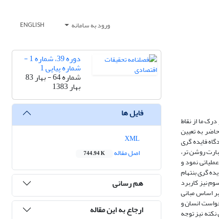
ورود به سامانه
ENGLISH
دوره 39، شماره 1 -
شماره پیاپی 1
شماره 64 - بهار 83
بهار 1383
فایل ها
درک ما از نقاط
اضر به تعیین
XML
گاه فایده گری
بارت روشن تر،
اصل مقاله
744.94 K
ملیاتی نمود و
ده گری بنتهام
هم رسانی
وم نیز کاربرد
 بر اساس مبانی
خواست انسان و
ارجاع به این مقاله
 نکته نیز توجه