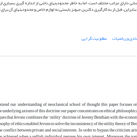
ی دارای مراتب مختلف است، اما به خاطر محدودیتهای ناشی از اندازه گیری بسیاری از 
بنابراین، قبل از به کارگیری دکترین جیونز بایستی به لوازم خاص و محدودیتهای آن برای
ادی و ریاضیات
مطلو بیت گر ا یی
xtend our understanding of neoclassical school of thought this paper focuses on 
he underlying axioms of this doctrine, our paper concentrates on ethical, philosophic
ues that Jevons combines the “utility” doctrine of Jeremy Bentham with the econo
sophy of ethics enabled Jevons to solve the inconsistency of the utility theory of B
he conflict between private and social interests. In order to bypass the criticism ari
be achieved when a selfish individual peruses his own interest. Moreover, the 