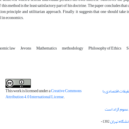
f this method is the least satisfactory part of his doctrine. The paper concludes that
on principle and utilitarian approach. Finally, it suggests that one should take i
ol in economics.
nomic law
Jevons
Mathematics
methodology
Philosophy of Ethics
S
This work is licensed under a
Creative Commons
قیقات اقتصادی با
Attribution 4.0 International License
.
 عموم آزاد است
انشگاه تهران
1392-