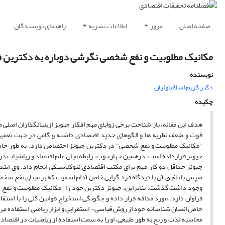
صفحه اصلی
مرور
اطلاعات نشریه
راهنمای نویسندگان
مکانیک مطلوبیت و نفع شخصی نگرشی دوباره به دکترین ف
نویسنده
دکتر کریم اسلاملوئیان
چکیده
هدف این مقاله، باز شناخت برخی زوایای مهم افکار جیونز ازبنیانگذاران اصلی م
قوت و ضعف نظریه ها و الگوهای جدید اقتصادی داشته و گامی در جهت تعمی
"مکانیک مطلوبیت و نفع شخصی" در دکترین جیونز اختصاص دارد. به طور خاص 
جیونز قرارداده است. درهمین چهارچوب، رابطه میان علم اقتصاد و ریاضیات در 
جیونز حداقل دو کار مهم برای مکتب اقتصادی نئوکلاسیکی انجام داد. وی ابتدا
سپس با تلفیق آن با دیدگاه فرد گرایی خاص آدام اسمیت که بر مبنای نفع شخصی 
وجود داشت گذشت. بنابراین، جیونز دکترین خود را "مکانیک مطلوبیت و نفع شخ
فراوان دارد، مورد مداقه قرار داده و چگونگی استخراج قوانین کلی را با استفا
خاص انسان شناسانه خود از روش قیاسی- استقرایی و ابزار ریاضی استفاده می نم
محاسبه لذت و رنج به طور طبیعی، او را به سمت استفاده از ریاضیات در اقتصاد پی