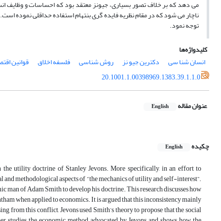
می دهد که بر خلاف تصور بسیاری، جیونز معتقد بود که احساسات و وظایف انسان
ناچار می شود که در مقام نظریه فایده گری بنتهام استفاده حداقلی نموده است. 
توجه نمود.
کلیدواژه‌ها
انسان شنا سی
دکترین جیو نز
روش شناسی
فلسفه اخلاق
قوانین اقتص
20.1001.1.00398969.1383.39.1.1.0
عنوان مقاله
English
چکیده
English
the utility doctrine of Stanley Jevons. More specifically, in an effort to
al and methodological aspects of “the mechanics of utility and self-interest”.
mic man of Adam Smith to develop his doctrine. This research discusses how
entham when applied to economics. It is argued that this inconsistency mainly
sing from this conflict, Jevons used Smith’s theory to propose that the social
paper studies the economic method advocated by Jevons and shows how the