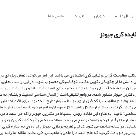
ارسال مقاله
داوران
هزینه
تماس با ما
ایده گری جیونز
کتب مطلوبیت گرایی و نهایی گری اقتصادی می باشد. این امر می تواند، نقش ویژه ای در 
ق دانش ما از چگونگی تکوین مکتب نئوکلاسیکی محسوب شود. در این راستا، تحقیق ح
این مقاله، هدف اصلی خود را بازشناخت زیربنایِ انسان شناسانه و روش شناسی دید
دکترین جیونز متبلور شده، در واقع تلفیقی است از انسان شناسی اسمیت و بنتهام. به ع
 مفهوم عام مطلوبیت را که قبل از وی توسط بنتهام مطرح شده بود، برای اقتصاددانان ع
شکل گرفته بود، از کنار مشکل ناشی از تزاحم میان منافع فرد وجامعه که در نظریه فای
صی" نامید. به علاوه این مقاله، روش استنباط در دکترین جیونز را که در اقتصاد مرس
ده از ارتباط رفتار فرد و جامعه توضیح می دهد. مقاله نتیجه می گیرد که دکترین جیونز
اید. در مقاله ملاحظه می شود که نوع نظریه پردازی جیونز و توجه وی به اندازه گیری 
ش برد و باعث گردید که علم اقتصاد را علمی با ماهیت ریاضی بداند. مقاله، ما را به این