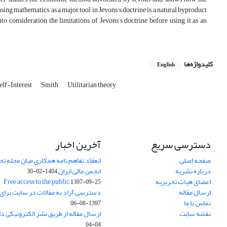
 using mathematics, as a major tool in Jevons’s doctrine is a natural byproduct
nto consideration the limitations of Jevons’s doctrine before using it as an
کلیدواژه‌ها
English
elf-Interest
Smith
Utilitarian theory
دسترسی سریع
آخرین اخبار
صفحه اصلی
انعقاد تفاهم نامه همکاری میان مجله تح
درباره نشریه
انجمن مالی ایران
1404-02-30
اعضای هیات تحریریه
Free access to the public
1397-09-25
ارسال مقاله
دسترسی آزاد به مقالات در سایت برای
تماس با ما
1397-08-06
نقشه سایت
ارسال مقاله از طریق نشر الکترونیکی د
04-04