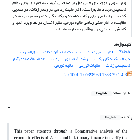
و از سویی موجب چرخش مال از صاحبان ثروت به فقرا و نوعی نظام
تخصیص مجدد منابع است. آ ثار مثبت رفاهی در وضع زکات، در فضایی
که تعالیم اسلامی برای زکات دهنده و زکات گیرنده ترسیم نموده، در
مقایسه با آثار منفی رفاهی مالیه تورمی، نظیر اختلال در نظام پرداختها و
کاهش موجودی پولی واقعی، بسیار متمایز است.
کلیدواژه‌ها
‌Zakah
آ ثار رفاهی زکات
پرد اخت کنندگان زکات
حق الضرب
دریافت کنندگان زکات
رشد اقتصادی
زکات
عدالت اقتصادی آ ثار
تخصیصی زکات
مالیات تورمی
مالیه تورمی
20.1001.1.00398969.1383.39.1.4.3
عنوان مقاله
English
-
چکیده
English
This paper attempts through a Comparative analysis of the
economic effects of Zakah and inflationary finance to clarify the