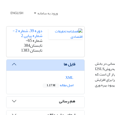
ورود به سامانه
ENGLISH
دوره 39، شماره 2 -
شماره پیاپی 2
شماره 65-
تابستان384
تابستان 1383
انسانی در بخش
فایل ها
صنعت کشور است. بدین منظور، با اتکاء به آمار سری زمانی صنعت (1378-1373)، از یکث سیستم معادلات همزمان استفاده شده است. نتایج حاصل از تخمین سیستم به روشI2SLS
 از آن است که
XML
ا برای افزایش
هبود بهره وری
اصل مقاله
1.17 M
هم رسانی
ارجاع به این مقاله