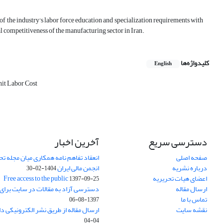
of the industry's labor force education and specialization requirements with
l competitiveness of the manufacturing sector in Iran.
کلیدواژه‌ها
English
it Labor Cost
دسترسی سریع
آخرین اخبار
صفحه اصلی
انعقاد تفاهم نامه همکاری میان مجله تح
درباره نشریه
انجمن مالی ایران
1404-02-30
اعضای هیات تحریریه
Free access to the public
1397-09-25
ارسال مقاله
دسترسی آزاد به مقالات در سایت برای
تماس با ما
1397-08-06
نقشه سایت
ارسال مقاله از طریق نشر الکترونیکی د
04-04