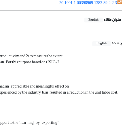
20.1001.1.00398969.1383.39.2.2.3
عنوان مقاله
English
چکیده
English
 productivity and 2) to measure the extent
ran. For this purpose, based on (ISIC-2
as had an :appreciable and meaningful effect on
rienced by the industry, b.as.resulted in a ,reduction in the unit labor cost,
support to the "learning-by-exporting"