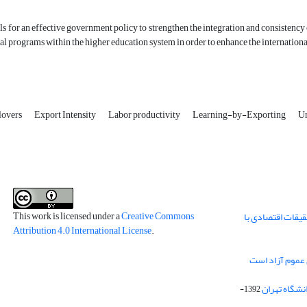
ls for an effective government policy to strengthen the integration and consistency 
al programs within the higher education system in order to enhance the internationa
lovers
Export Intensity
Labor productivity
Learning-by-Exporting
Un
This work is licensed under a
Creative Commons
قیقات اقتصادی با
Attribution 4.0 International License
.
 عموم آزاد است
انشگاه تهران
1392-