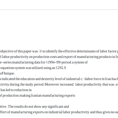
objective of this paper was: 1) to identify the effective determinants of labor factor
 of labor productivity on production costs and export of manufacturing products in I
time-series manufacturing data for (1994-99) period, a system of
equations system was utilized, using an 12SLS
 teFhnique.,
ts indicated the education and dexterity level of industrial c:' dabor force in Iran h
ivity during the study period; Moreover, increased. labor productivity that was. expe
 has led to reduction in
of production, making Iranian manufacturing exports
ive. The results do not show any significant and
fect of manufacturing exports on industrial labor productivity, and thus, gives no 