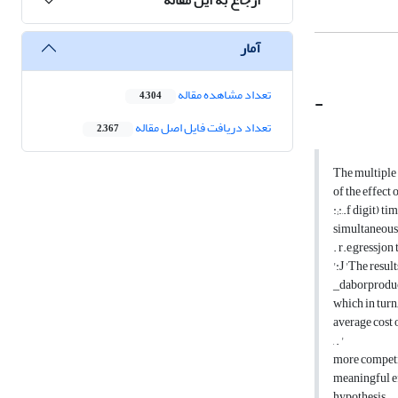
آمار
تعداد مشاهده مقاله
-
4,304
تعداد دریافت فایل اصل مقاله
2,367
The multiple 
of the effect
:;:,.f digit) 
simultaneous 
. r.e,gressjon
':J 'The resul
_daborproduct
which in turn,
average cost 
, . '
more competit
meaningful ef
hypothesis.