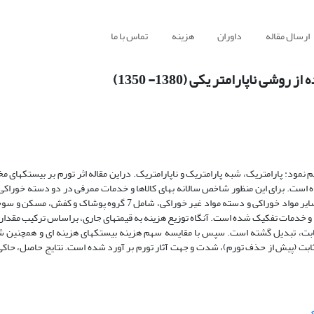
ارسال مقاله
داوران
هزینه
تماس با ما
ی ناپارامتر یکی (1380- 1350)
 نمود: پارامتریک، شبه پارامتریک و ناپارامتریک. دراین مقاله اثر تورم بر بیستکهای مخ
گوشت (مرغ و ماهی و...)، نان و برنج، لبنیات و تخم مرغ، میوه ها و سبزی ها و سایر مواد خوراکی و دسته مواد غیر خوراکی، 
لاها و خدمات تفکیک شده است. آنگاه توزیع هزینه به قیمتهای جاری، براساس ترکیب مقد
 ثابت، تبدیل گشته است. سپس با مقایسه سهم هزینه بیستکهای هزینه ای و همچنین 
 ثابت (پیش از حذف تورم)، شدت و جهت آثار تورم بر آورد شده است. نتایج حاصل، حاکی
ک