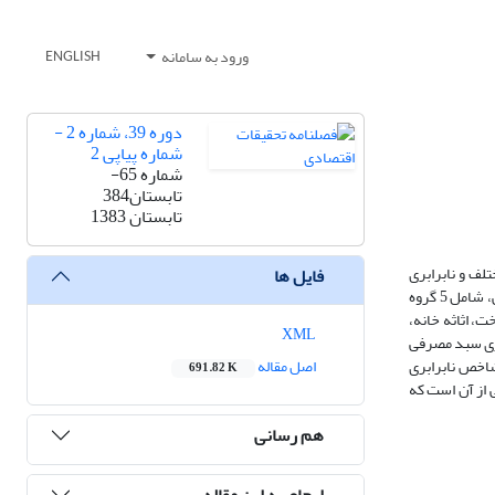
ورود به سامانه
ENGLISH
دوره 39، شماره 2 -
شماره پیاپی 2
شماره 65-
تابستان384
تابستان 1383
تلف و نابرابری
فایل ها
توزیع هزینه در ایران به صورت ناپارامتریک، طی سالهای 80-1350 بر آورد شده است. برای این منظور شاخص سالانه بهای کالاها و خدمات ممرفی در دو دسته خوراکی، شامل 5 گروه
شامل 7 گروه پوشاک و کفش، مسکن و سوخت، اثاثه خانه،
XML
اری سبد مصرفی
شاخص نابرابری
اصل مقاله
691.82 K
 از آن است که
هم رسانی
ارجاع به این مقاله