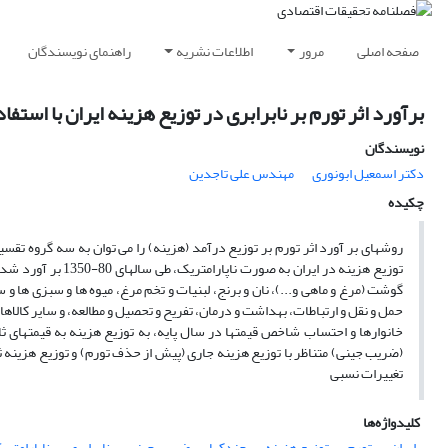
صفحه اصلی
مرور
اطلاعات نشریه
راهنمای نویسندگان
برآورد اثر تورم بر نابرابری در توزیع هزینه ایران با استفاده از روش
نویسندگان
دکتر اسمعیل ابونورى
مهندس علی تاجدین
چکیده
روشهای بر آورد اثر تورم بر توزیع درآمد (هزینه) را می توان به سه گروه تقسیم
حمل و نقل و ارتباطات، بهداشت و درمان، تفریح و تحصیل و مطالعه، و سایر کا
خانوارها و احتساب شاخص قیمتها در سال پایه، به توزیع هزینه به قیمتهای
(ضریب جینی) متناظر با توزیع هزینه جاری (پیش از حذف تورم) و توزیع هزینه
تغییرات نسبی
کلیدواژه‌ها
ایران
تورم
توزیع هزینه
چندکها
ضریب جینی
نابرابری
ناپارامتری