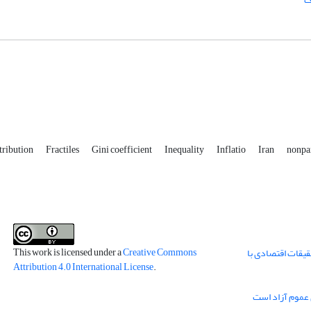
tribution
Fractiles
Gini coefficient
Inequality
Inflatio
Iran
nonpa
This work is licensed under a
Creative Commons
قیقات اقتصادی با
Attribution 4.0 International License
.
 عموم آزاد است