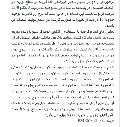
برخوردار از دو اثر بسیار ناچیز غیرصفر، اما قرینه بر سطح تولید در
اقتصاد هستند، در بلندمدت تنها قادر به توجیه به ترتیب 25/0 و 33/0
درصد از نوساناتند. این مسأله در حالی است که نرخ ارز قادر به توجیه
حدودا 16 درصد از تغییرات صورت گرفته در سطح تولید اقتصاد می
باشد.
تحلیل های انجام گرفته با استفاده از الگوی خودرگرسیو با وقفه توزیع
شده نیز نشان داد که کشش تولید ناخالص داخلی حقیقی اقتصاد ایران
نسبت به دو جزء پول بیرونی و درونی آن طی بلندمدت برابر با به ترتیب
395/0- و 403/0 است. به عبارت دیگر تأثیرات وارده از سوی پول
درونی و بیرونی بر سطح تولید حقیقی تقریبا برابر با یکدیگر، اما در دو
جهت عکس یکدیگر عمل می نمایند.
نتایج به دست آمده با استفاده از آزمون همگرایی فصلی و تکنیک هگی
نیز حاکی از عدم وجود رابطه همگرایی میان پول درونی و بیرونی با تولید
ناخالص داخلی حقیقی و وجود رابطه بلندمدت میان این دو متغیر با
شاخص قیمت ها الست. به این ترتیب فرضیه خنثایی پول در اقتصاد
ایران تائید می شود و در عین حال مشخص می شود که متغیر مهمی که
قادر است تولید را طی بلندمدت تحت تأثیر قرار دهد، نرخ ارز است.
آزمون های فو ق به خوبی نشان داد که مقامات پولی می توانند با هدف
تورم زدایی از سیاست های پولی بهره بگیرند، چرا که سطح تولید اقتصاد
تأثیر قابل توجهی از تغییرات حجم پول نمی پذیرد.
طبقه بندیP24,E51:JEL