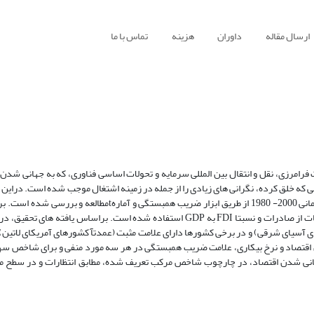
ارسال مقاله
داوران
هزینه
تماس با ما
فرامرزی، نقل و انتقال بین المللی سرمایه و تحولات اساسی فناوری، که به جهانی شد
 که خلق کرده، نگرانی های زیادی را از جمله در زمینه اشتغال موجب شده است. دراین مق
جهانی شدن اقتصاد وسطح اشتغال (نرخ بیکاری) در هیجده کشور برای دوره زمانی 2000- 1980 از طریق ابزار ضریب همبس
کمی جهانی شدن اقتصاد از سه شاخص نسبت صادرات به GDP، سهم مصنوعات از صادرات و نسبتا FDI به GDP استفاده شده است. براساس
آسیای شرقی) و در برخی کشورها دارای علامت مثبت (عمدتآ کشورهای آمریکای لاتین)
 اقتصاد و نرخ بیکاری، علامت ضریب همبستگی در هر سه مورد منفی و برای شاخص سه
نی شدن اقتصاد، در چارچوب شاخص مرکب تعریف شده، مطابق انتظارات و در سطح مع