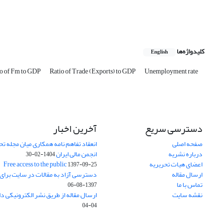
کلیدواژه‌ها
English
io of Fm to GDP
Ratio of Trade (Exports) to GDP
Unemployment rate
دسترسی سریع
آخرین اخبار
صفحه اصلی
انعقاد تفاهم نامه همکاری میان مجله تح
درباره نشریه
انجمن مالی ایران
1404-02-30
اعضای هیات تحریریه
Free access to the public
1397-09-25
ارسال مقاله
دسترسی آزاد به مقالات در سایت برای
تماس با ما
1397-08-06
نقشه سایت
ارسال مقاله از طریق نشر الکترونیکی د
04-04