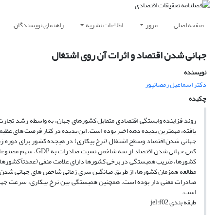
صفحه اصلی
مرور
اطلاعات نشریه
راهنمای نویسندگان
جهانی شدن اقتصاد و اثرات آن روی اشتغال
نویسنده
دکتر اسماعیل رمضانپور
چکیده
روند فزاینده وابستگی اقتصادی متقابل کشورهای جهان، به واسطه رشد تجارت 
یافته، مهمترین پدیده دهه اخیر بوده است. این پدیده در کنار فرصت های عظیمی
کشورها، ضریب همبستگی در برخی کشورها دارای علامت منفی (عمدتآ کشورهای 
مطالعه همزمان کشورها، از طریق میانگین سری زمانی شاخص های جهانی شدن
صادرات معنی دار بوده است. همچنین همبستگی بین نرخ بیکاری، سرعت جها
است.
طبقه بندی jel:f02