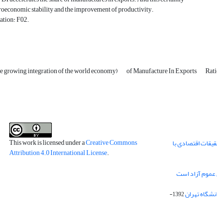
roeconomic stability and the improvement of productivity.
ation: F02.
he growing integration of the world economy)
of Manufacture In Exports
Rat
This work is licensed under a
Creative Commons
قیقات اقتصادی با
Attribution 4.0 International License
.
 عموم آزاد است
انشگاه تهران
1392-