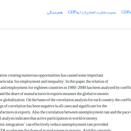
نسبت تجارت (صادرات) بهGDP
همبستگی
tion, creating numerous opportunities, has caused some important
articular, for employment and inequality. In this paper, the relation of
 and employment, for eighteen countries in 1980-2000, has been analyzed by coefficie
nd the share of manufactures in exports measure the global economic
r globalization. On the bases of the correlation analysis for each country, the coeffi
gn of correlation has been negative in all cases and significant for the
factures in exports. Also, the correlation between unemployment rate and the pace o
 analysis indicates that active participation in world economy
mic integration" can effectively reduce unemployment rate provided
 FDI accelerates the share of manufactures in exports. And this certainly