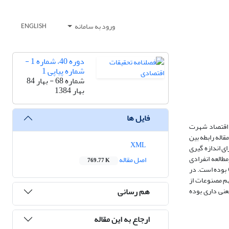
ورود به سامانه
ENGLISH
دوره 40، شماره 1 -
شماره پیاپی 1
شماره 68 - بهار 84
بهار 1384
فایل ها
ن اقتصاد شهرت
اله رابطه بین
XML
تگی و آمارهtمطالعه و بررسی شده است. برای اندازه گیری
 یافته های تحقیق، درمطالعه انفرادی
اصل مقاله
769.77 K
 بوده است. در
م مصنوعات از
هم رسانی
نی داری بوده
ارجاع به این مقاله