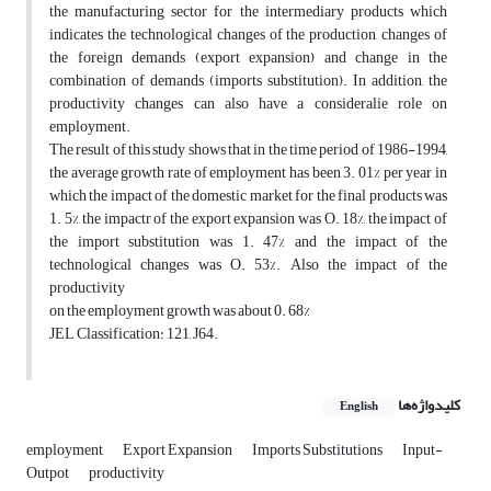
the manufacturing sector for the intermediary products which
indicates the technological changes of the production, changes of
the foreign demands (export expansion) and change in the
combination of demands (imports substitution). In addition, the
productivity changes can also have a consideralie role on
employment.
The result of this study shows that in the time period of 1986-1994,
the average growth rate of employment has been 3. 01% per year in
which the impact of the domestic market for the final products was
1. 5%, the impactr of the export expansion was O. 18%, the impact of
the import substitution was 1. 47% and the impact of the
technological changes was O. 53%. Also the impact of the
productivity
on the employment growth was about 0. 68%
JEL Classification: 121, J64.
کلیدواژه‌ها
English
employment
Export Expansion
Imports Substitutions
Input-
Outpot
productivity