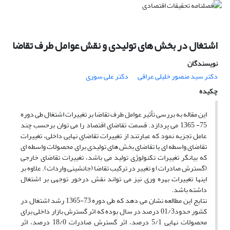
اشتغال در بخش های تولیدی و نقش عوامل طرف تقاضا
نویسندگان
دکتر سید منصور خلیلى عراقی
دکتر على سورى
چکیده
این مقاله به بررسی تأثیر عوامل طرف تقاضا بر تغییرات اشتغال طی دوره
75- 1365 می پردازد. قسمت تقاضای اقتصاد را می توان برحسب چند
عامل تجزیه نمود که عبارتند از تغییرات تقاضای نهایی داخلی، تغییرات
تقاضای واسطه ای یا تقاضای بخش های تولیدی برای محصولات واسطه ای
که بیانگر تغییرات تکنولوژی تولید می باشد، تغییرات تقاضای خارجی
(گسترش صادرات) و تغییر در ترکیب تقاضا (جانشینی واردات). علاوه بر
اینها تغییرات بهره وری نیز می تواند نقش درخور توجهی بر اشتغال
داشته باشد.
نتایج این مطالعه نشان می دهد که طی دوره 73-1365 رشد اشتغال در
کشور حدود01/3 درصد در سال بوده که اثر گسترش بازار داخلی برای
محصولات نهایی 5/1 درصد، اثر گسترش صادرات 18/0 درصد، اثر