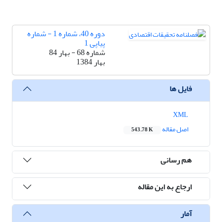
دوره 40، شماره 1 - شماره
پیاپی 1
شماره 68 - بهار 84
بهار 1384
فایل ها
XML
اصل مقاله
543.78 K
هم رسانی
ارجاع به این مقاله
آمار