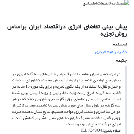
پیش بینی تقاضای انرژی دراقتصاد ایران براساس
روش تجزیه
نویسنده
دکتر ابراهیم حیدرى
چکیده
در این تحقیق میزان تقاضا یا مصرف نهایی حامل های سه گانه انرژی در
بخش های تولیدی اقتصاد ایران شامل بخش صنعت، کشاورزی، خدمات
و حمل و نقل با استفاده از یک الگوی تجزیه و برای یک دوره 15 ساله در
قالب سه گزینه (نرخ رشدتولید بالا، پایین و روند) پیش بینی شده
است.. نتایج پیش بینی تقاضای برق و گاز طبیعی نشان می دهد که در هر
سه گزینه در طول سال های مورد پیش بینی با تشدید مصرف ناشی از
عوامل ساختاری و شدت انرژی مواجه هستیم. نتایج نشان دهنده صرفه
جویی قابل ملاحظه مصرف فراورده های نفتی ناشی از کاهش شدت
انرژی در گزینه های اول و دوم است.
طبقه بندیJEL :Q49,Q41