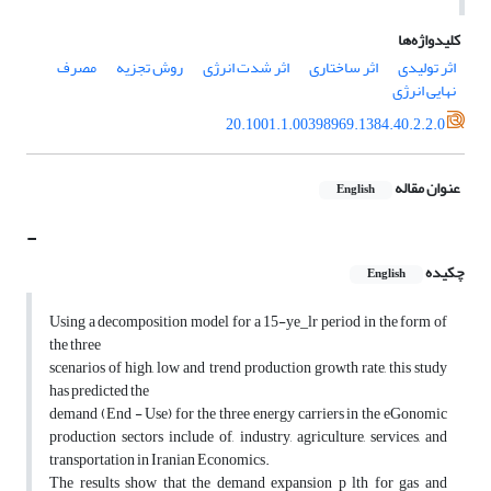
کلیدواژه‌ها
اثر تولیدی
اثر ساختاری
اثر شدت انرژی
روش تجزیه
مصرف
نهایی انرژی
20.1001.1.00398969.1384.40.2.2.0
عنوان مقاله
English
-
چکیده
English
Using a decomposition model for a 15-ye_lr period in the form of
the three
scenarios of high, low and trend production growth rate, this study
has predicted the
demand (End - Use) for the three energy carriers in the eGonomic
production sectors include of, industry, agriculture, services, and
transportation in Iranian Economics.
The results show that the demand expansion p lth for gas and