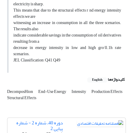
electricity is sharp.
This means that due to the structural effects r nd energy intensity
effects we are
witnessing an increase in consumption in all the three scenarios.
The results also
indicate considerable savings in the consumption of oil derivatives
resulting from a
decrease in energy intensity in low and high gro'll.1h rate
scenarios.
JEL Classification: Q41, Q49
کلیدواژه‌ها
English
DecomposHion
End-Use Energy
Intensity
Production Effects
Structural Effects
دوره 40، شماره 2 - شماره
پیاپی 2