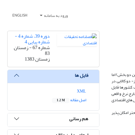
ورود به سامانه
ENGLISH
دوره 39، شماره 4 -
شماره پیاپی 4
شماره 67 - زمستان
83
زمستان 1383
ین دو بخش) اما
فایل ها
 دو کالایی در
در اغلب کشورها قابل
XML
رج نرخ و اقعی
به یکدیگر واگرا باشند. برای کشورهایی که اطلاعات مربوط به GDP بر حسب بخش های اقتصادی
اصل مقاله
1.2 M
حتر امکان پذیر
هم رسانی
ارجاع به این مقاله