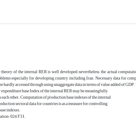
theory of the internal RER is well developed, nevertheless, the actual computati
oblems especially for developing country including Iran. Necessary data for comp
 be hardly accessed through using unaggregate data in terms of value added of GDP. 
r expenditure base Index of the internal RER may be meaningfully
 each other. Computation of production base indexes of the internal
duction sectoral data for countries is as a measure for controlling
ase indexes.
ation: 024, F3 I.