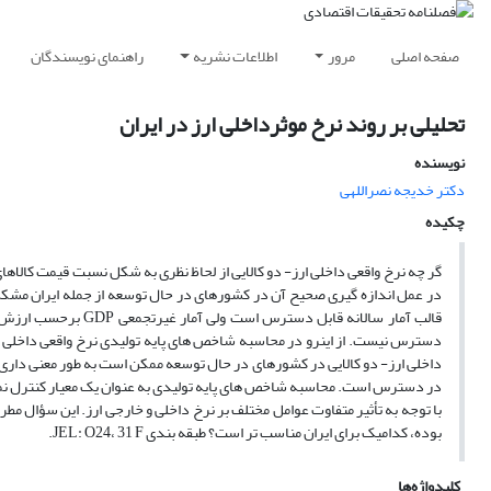
صفحه اصلی
مرور
اطلاعات نشریه
راهنمای نویسندگان
تحلیلی بر روند نرخ موثرداخلی ارز در ایران
نویسنده
دکتر خدیجه نصراللهى
چکیده
گر چه نرخ واقعی داخلی ارز- دو کالایی از لحاظ نظری به شکل نسبت قیمت کالاها
در عمل اندازه گیری صحیح آن در کشورهای در حال توسعه از جمله ایران مشکل 
قالب آمار سالانه قاب
دسترس نیست. از اینرو در محاسبه شاخص های پایه تولیدی نرخ واقعی داخلی ا
در دسترس است. محاسبه شاخص های پایه تولیدی به عنوان یک معیار کنترل نمون
با توجه به تأثیر متفاوت عوامل مختلف بر نرخ داخلی و خارجی ارز. این سؤال مط
بوده، کدامیک برای ایران مناسب تر است؟ طبقه بندی JEL: O24، 31 F.
کلیدواژه‌ها