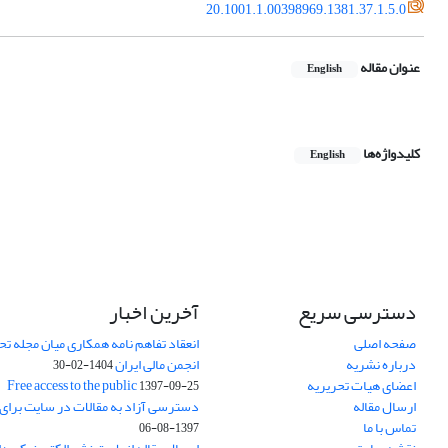
20.1001.1.00398969.1381.37.1.5.0
عنوان مقاله
English
کلیدواژه‌ها
English
دسترسی سریع
آخرین اخبار
صفحه اصلی
انعقاد تفاهم نامه همکاری میان مجله تح
درباره نشریه
انجمن مالی ایران
1404-02-30
اعضای هیات تحریریه
Free access to the public
1397-09-25
ارسال مقاله
دسترسی آزاد به مقالات در سایت برای
تماس با ما
1397-08-06