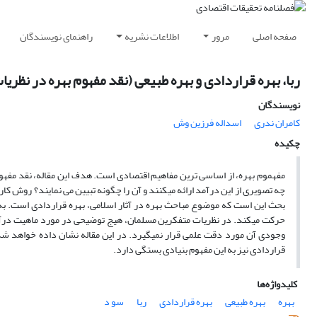
صفحه اصلی
مرور
اطلاعات نشریه
راهنمای نویسندگان
ربا، بهره قراردادی و بهره طبیعی (نقد مفهوم بهره در نظر
نویسندگان
کامران ندرى
اسداله فرزین وش
چکیده
مفهموم بهره، از اساسی ترین مفاهیم اقتصادی است. هدف این مقاله، نقد مف
چه تصویری از این درآمد ارائه میکنند و آن را چگونه تبیین می نمایند؟ روش کا
بحث این است که موضوع مباحث بهره در آثار اسلامی، بهره قراردادی است. به
حرکت میکند. در نظریات متفکرین مسلمان، هیج توضیحی در مورد ماهیت درآم
وجودی آن مورد دقت علمی قرار نمیگیرد. در این مقاله نشان داده خواهد ش
قراردادی نیز به این مفهوم بنیادی بستگی دارد.
کلیدواژه‌ها
بهره
بهره طبیعی
بهره قراردادی
ربا
سو د