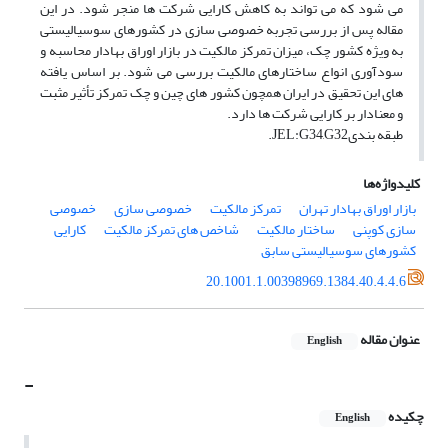
می شود که می تواند به کاهش کارایی شرکت ها منجر شود. در این
مقاله پس از بررسی تجربه خصوصی سازی در کشورهای سوسیالیستی
به ویژه کشور چک، میزان تمرکز مالکیت در بازار اوراق بهادار محاسبه و
سودآوری انواع ساختارهای مالکیت بررسی می شود. بر اساس یافته
های این تحقیق در ایران همچون کشور های چین و چک تمرکز تأثیر مثبت
و معنادار بر کارایی شرکت ها دارد.
طبقه بندیJEL:G34,G32.
کلیدواژه‌ها
بازار اوراق بهادار تهران
تمرکز مالکیت
خصوصی سازی
خصوصی
سازی کوپنی
ساختار مالکیت
شاخص های تمرکز مالکیت
کارایی
کشورهای سوسیالیستی سابق
20.1001.1.00398969.1384.40.4.4.6
عنوان مقاله
English
-
چکیده
English