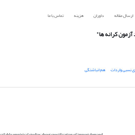
ارسال مقاله
داوران
هزینه
تماس با ما
 آزمون کرانه ها"
ی نسبی واردات
هم انباشتگی
vailable empirical studies about specification of import demand