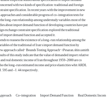
concerned with two kinds of specification: traditional and foreign
traint specification. In recent years, with the improvement in new
approaches and considerable progress of co-integration tests for
 the long-run relationship among understudy variables, most of the
dies about import demand function of developing countries have put
eign exchange constraint specification, explored the traditional
 of import demand function and accepted it.
tends to reassess the existence of a long-run relationship among the
ariables of the traditional of Iran's import demand function by
new approach called" Bounds Testing Approach" (Pesaran; shin &smith
sults of this study indicate that the value of demanded import, relative
 and real domestic income of Iran throughout 1959-2000 are co
lso the long-run estimated income and price elasticities whit ARDL
I. 595 and - I. 44 respectively.
Approach
Co-integration
Import Demand Function
Real Domestic Incom