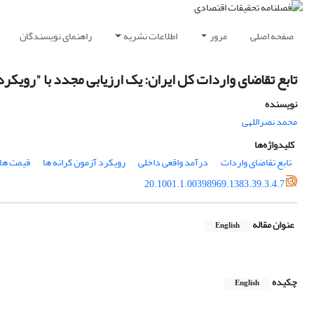
صفحه اصلی
مرور
اطلاعات نشریه
راهنمای نویسندگان
تابع تقاضای واردات کل ایران: یک ارزیابی مجدد با "رویکرد
نویسنده
محمد نصراللهی
کلیدواژه‌ها
تابع تقاضای واردات
درآمد واقعی داخلی
رویکرد آزمون کرانه ها
قیمت ها
20.1001.1.00398969.1383.39.3.4.7
عنوان مقاله
English
چکیده
English