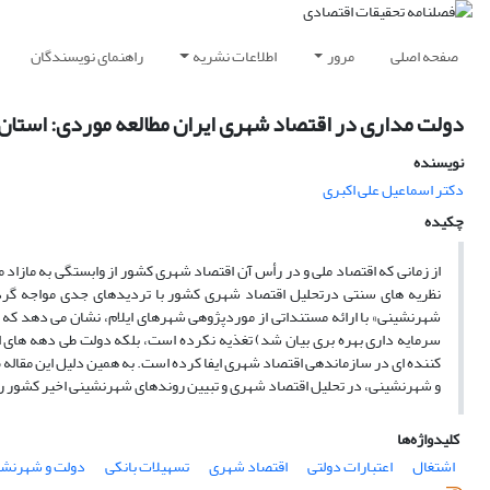
صفحه اصلی
مرور
اطلاعات نشریه
راهنمای نویسندگان
دولت مداری در اقتصاد شهری ایران مطالعه موردی: استان ا
نویسنده
دکتر اسماعیل علی اکبری
چکیده
از زمانی که اقتصاد ملی و در رأس آن اقتصاد شهری کشور از وابستگی به مازاد م
نظریه های سنتی درتحلیل اقتصاد شهری کشور با تردیدهای جدی مواجه گردید
شهرنشینی» با ارائه مستنداتی از موردپژوهی شهرهای ایلام، نشان می دهد که ا
سرمایه داری بهره بری بیان شد) تغذیه نکرده است، بلکه دولت طی دهه های اخ
کننده ای در سازماندهی اقتصاد شهری ایفا کرده است. به همین دلیل این مقاله ض
و شهرنشینی، در تحلیل اقتصاد شهری و تبیین روندهای شهرنشینی اخیر کشور را 
کلیدواژه‌ها
اشتغال
اعتبارات دولتی
اقتصاد شهری
تسهیلات بانکی
دولت و شهرنشی