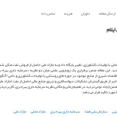
ارسال مقاله
داوران
هزینه
تماس با ما
یلام
حلی یا تولیدات کشاورزی، تغییر پایگاه داد و به مازاد ملی حاصل از فروش نفت متکی شد
. این مقاله ضمن برقراری یک رویارویی علمی میان دو نظریه «سرمایه داری بهره بر
قتصاد شهری از منابع موجود در حوزه های روستایی یا تولیدات کشاورزی و دامی (آنگون
یر از طریق گسترش تشکیلات دیوانسالاری و تزریق منابع مالی حاصل از نفت (مازاد مل
من ایجاد نوعی تردید در تعمیم زمانی و مکانی نظریه سرمایه داری بهره بری، کاربردپذی
مورد تاکید قرار می دهد.
نی
سازمان یابی فضا
سرمایه داری بهره بری
مازاد محلی
مازاد ملی