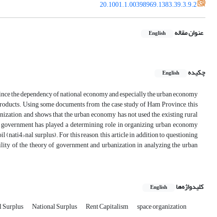
20.1001.1.00398969.1383.39.3.9.2
عنوان مقاله
English
چکیده
English
s since the dependency of national economy and especially the urban economy
al products. Using some documents from the case study of Ham Province, this
ization, and shows that the urban economy has not used the, existing rural
the government has played a determining role in organizing urban economy
nati4>nal surplus). For this reason, this article in addition to questioning
bility of the theory of government and urbanization in analyzing the urban
کلیدواژه‌ها
English
l Surplus
National Surplus
Rent Capitalism
space organization