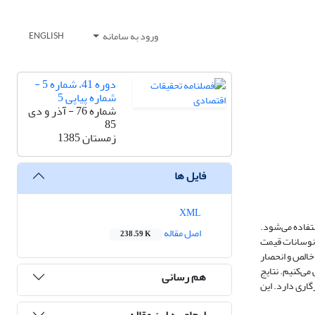
ورود به سامانه
ENGLISH
دوره 41، شماره 5 -
شماره پیاپی 5
شماره 76 - آذر و دی
85
زمستان 1385
فایل ها
XML
ستفاده می‌شود.
اصل مقاله
238.59 K
ر نوسانات قیمت
 خالص و انحصار
می‌کنیم. نتایج
هم رسانی
اری دارد. این
ارجاع به این مقاله