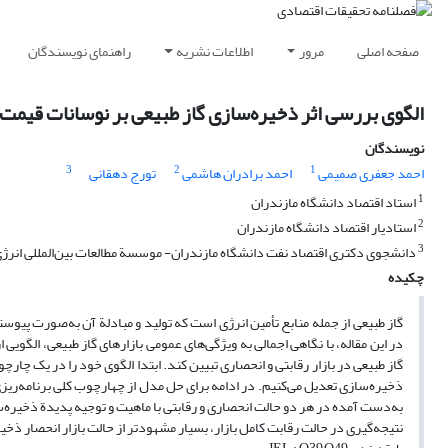
صفحه اصلی
مرور
اطلاعات نشریه
راهنمای نویسندگان
الگوی بررسی اثر ذخیره‌سازی گاز طبیعی بر نوسانات قیمت 
نویسندگان
3
2
1
احمد جعفری صمیمی
احمد برادران هاشمی
تورج دهقانی
1
استاد اقتصاد دانشگاه مازندران
2
استادیار اقتصاد دانشگاه مازندران
3
دانشجوی دکتری اقتصاد نفت دانشگاه مازندران- موسسة مطالعات بین‌المللی انرژ
چکیده
گاز طبیعی از جمله منابع تأمین انرژی است که تولید و مبادلة آن به‌صورت پیوست
در این مقاله، با نگاهی اجمالی به ویژگی‌های عمومی بازارهای گاز طبیعی، الگویی 
گاز طبیعی در بازار رقابتی و انحصاری تبیین کند. ابتدا الگوی خود را در یک چ
ذخیره‌سازی تعدیل می‌کنیم. در ادامه برای حل مدل از چهارچوب کلی برنامه‌ریزی پ
به‌دست آمده در هر دو حالت انحصاری و رقابتی با ماهیت و توجیه پدیدة ذخیره‌س
نتیجه‌گیری در حالت رقابت کامل بازار، بسیار مشهودتر از حالت بازار انحصار ذخ