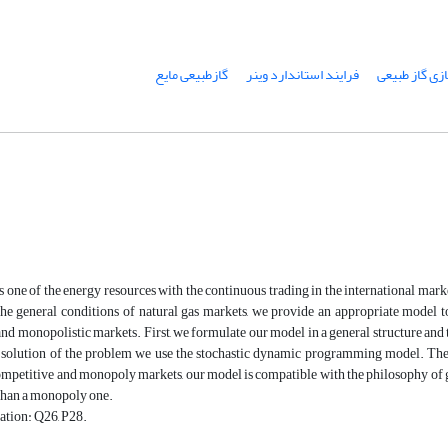
زی گاز طبیعی
فرایند استاندارد وینر
گازطبیعی مایع
s one of the energy resources with the continuous trading in the international markets
he general conditions of natural gas markets, we provide an appropriate model to s
nd monopolistic markets. First, we formulate our model in a general structure and
 solution of the problem we use the stochastic dynamic programming model. The r
ompetitive and monopoly markets, our model is compatible with the philosophy of g
r than a monopoly one.
ation: Q26, P28.