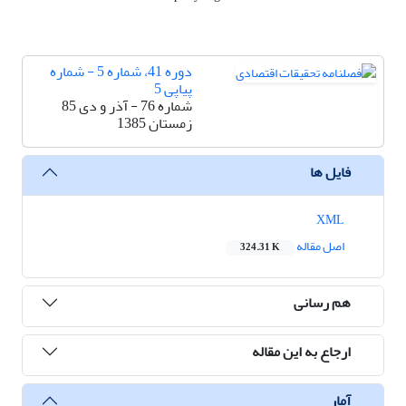
دوره 41، شماره 5 - شماره
پیاپی 5
شماره 76 - آذر و دی 85
زمستان 1385
فایل ها
XML
اصل مقاله
324.31 K
هم رسانی
ارجاع به این مقاله
آمار