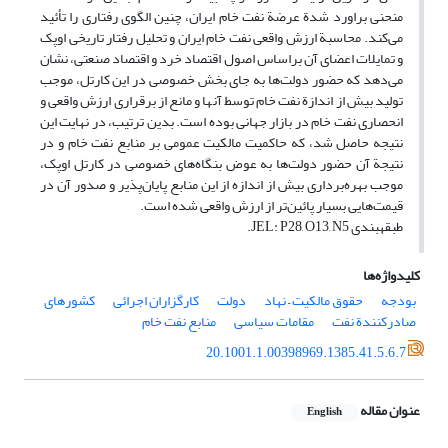
منحنی براورد شدة عرضة نفت خام ایران، چنین الگوی رفتاری را تأئید
می‌کند. محاسبة ارزش واقعی نفت خام ایران و تحلیل رفتار تاریخی اوپک
و تمایلات اعضای آن براساس اصول اقتصاد خرد و اقتصاد صنعتی، نشان
می‌دهد که حضور دولت‌ها به جای بخش خصوصی در این کارتل، موجب
تولید بیش از اندازة نفت خام توسط آن‎ها و مانع از برقراری ارزش واقعی و
انحصاری نفت خام در بازار جهانی بوده است. بدین ترتیب، در نهایت این
نتیجه حاصل شد، که حاکمیت مالکیت عمومی بر منابع نفت خام و در
نتیجة آن حضور دولت‌ها به عوض بنگاه‌های خصوصی در کارتل اوپک،
موجب بهره‌برداری بیش از اندازه از این منابع پایان‌پذیر و صدور آن در
قیمت‌هایی بسیار پائین‌تر از ارزش واقعی شده است.
طبقه‎بندی JEL: P28, O13, N5.
کلیدواژه‌ها
بودجه
حقوق مالکیت – نهاد
دولت
کارگزاران اجرائی
کشورهای
صادرکنندة نفت
مقامات سیاسی
منابع نفت خام
20.1001.1.00398969.1385.41.5.6.7
عنوان مقاله
English