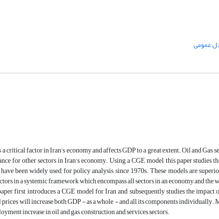
دل عمومی
 a critical factor in Iran’s economy and affects GDP to a great extent. Oil and Gas se
ance for other sectors in Iran’s economy. Using a CGE model, this paper studies 
ave been widely used for policy analysis since 1970s. These models are superior
ctors in a systemic framework which encompass all sectors in an economy and the 
paper first introduces a CGE model for Iran and subsequently studies the impact 
il prices will increase both GDP - as a whole - and all its components individually. 
loyment increase in oil and gas, construction and services sectors.