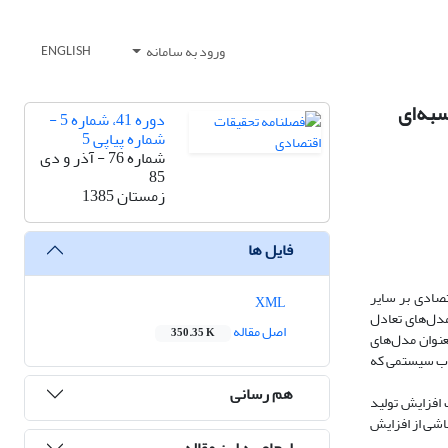
ورود به سامانه
ENGLISH
سبه‌ای
دوره 41، شماره 5 -
شماره پیاپی 5
شماره 76 - آذر و دی
85
زمستان 1385
فایل ها
وضوعی غیر فابل انکار است. بخش نفت و گاز نه تنها به عنوان یکی از فعالیت‎های مهم اقتصادی بر سایر
XML
مدل‌های تعادل
اصل مقاله
350.35 K
هانی نفت بر تولید ناخالص داخلی و اشتغال بررسی می‌شود. مدل‌های تعادلی عمومی (CGE)، به‎صورت گسترده‎ای از اواخر دهة 1970 به‏عنوان مدل‌های
چوب سیستمی که
هم رسانی
 افزایش تولید
ین افزایش ناشی از افزایش
ارجاع به این مقاله