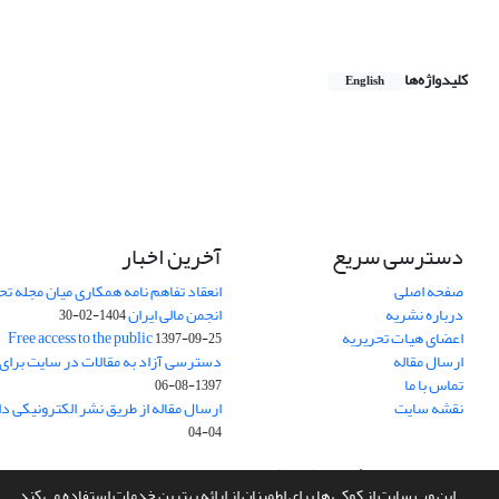
کلیدواژه‌ها
English
دسترسی سریع
آخرین اخبار
صفحه اصلی
انعقاد تفاهم نامه همکاری میان مجله تح
درباره نشریه
انجمن مالی ایران
1404-02-30
اعضای هیات تحریریه
Free access to the public
1397-09-25
ارسال مقاله
دسترسی آزاد به مقالات در سایت برای
تماس با ما
1397-08-06
نقشه سایت
ارسال مقاله از طریق نشر الکترونیکی د
04-04
سامانه مدیریت نشریات علمی.
طراحی و پیاده سازی از
سیناوب
این وب سایت از کوکی ها برای اطمینان از ارائه بهترین خدمات استفاده می کند.