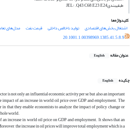
طبقه‎بندیJEL: .Q43 ,C68 ,E23 ,E24
کلیدواژه‌ها
اشتغال بخش‌های اقتصادی
تولید ناخالص داخلی
قیمت نفت
مدل‌های تعا
20.1001.1.00398969.1385.41.5.8.9
عنوان مقاله
English
چکیده
English
ctor is not only an influential economic activity per se, but also an important
the impact of an increase in world oil price over GDP and employment. The
 in that they enable economists to analyze the impact of policy change or
whole world.
of an increase in world oil price on GDP and employment. It shows that an
Moreover, the increase in oil prices will improve total employment which is a