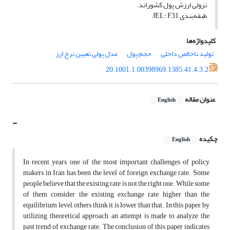
نزولی ارزش پول کشوراند.
طبقه‌بندی JEL: F31
کلیدواژه‌ها
تولید ناخالص داخلی
حجم پول
مدل پولی تعیین نرخ ارز
20.1001.1.00398969.1385.41.4.3.2
عنوان مقاله
English
-
چکیده
English
In recent years, one of the most important challenges of policy
makers in Iran has been the level of foreign exchange rate. Some
people believe that the existing rate is not the right one. While some
of them consider the existing exchange rate higher than the
equilibrium level, others think it is lower than that. In this paper, by
utilizing theoretical approach, an attempt is made to analyze the
past trend of exchange rate. The conclusion of this paper indicates