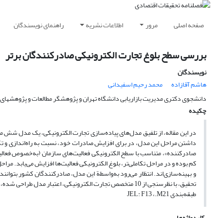
صفحه اصلی
مرور
اطلاعات نشریه
راهنمای نویسندگان
بررسی سطح بلوغ تجارت الکترونیکی صادرکنندگان برتر
نویسندگان
هاشم آقازاده
محمد رحیم اسفیدانی
دانشجوی دکتری مدیریت بازاریابی دانشگاه تهران و پژوهشگر مطالعات و پژوهشهای ب
چکیده
در این مقاله، از تلفیق مدل‌های پیاده‌سازی تجارت الکترونیکی، یک مدل شش مر
داشتن مراحل این مدل، در برای افزایش صادرات خود، نسبت به راه‌اندازی و تک
صادرکننده»، متناسب با سطح الکترونیکی فعالیت‌های سازمان (به‌خصوص فعالیت
کم بوده و در مراحل تکاملی‌تر، بلوغ الکترونیکی فعالیت‌ها افزایش می‌یابد. م
و بهینه‌سازی‌اند. انتظار می‌رود به‌واسطة این مدل، صادرکنندگان کشور بتوانن
تحقیق، با نظرسنجی از 10 متخصص تجارت الکترونیکی، اعتبار مدل طراحی شده، آزمون شده و با موافقت کامل پاسخ‌دهندگان به تأیید رسیده است.
طبقه‌بندی JEL: F13 ،.M21
کلیدواژه‌ها