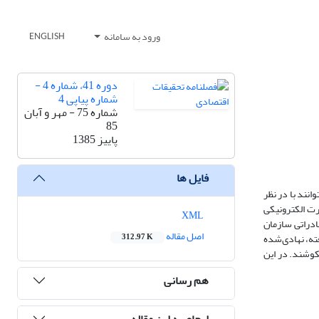
ورود به سامانه
ENGLISH
دوره 41، شماره 4 -
شماره پیاپی 4
شماره 75 - مهر و آبان
85
پاییز 1385
فایل ها
نند با در نظر
رت الکترونیکی
XML
ادراتی سازمان
اصل مقاله
ته، نهادی‌شده
312.97 K
کوشند. در این
هم رسانی
ارجاع به این مقاله