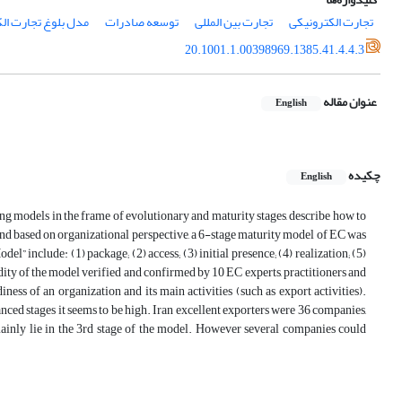
تجارت الکترونیکی‌
تجارت بین المللی
توسعه صادرات‌
مدل بلوغ تجارت ال
20.1001.1.00398969.1385.41.4.4.3
عنوان مقاله
English
چکیده
English
g models in the frame of evolutionary and maturity stages, describe how to
and based on organizational perspective, a 6-stage maturity model of EC was
” include: (1) package; (2) access; (3) initial presence; (4) realization; (5)
idity of the model verified and confirmed by 10 EC experts, practitioners and
ness of an organization and its main activities (such as export activities).
anced stages it seems to be high. Iran excellent exporters were 36 companies,
mainly lie in the 3rd stage of the model. However several companies could