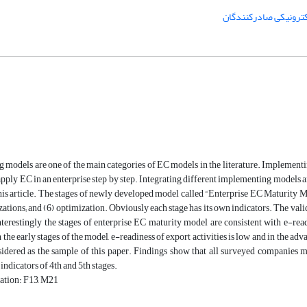
کترونیکی صادرکنندگان
models are one of the main categories of EC models in the literature. Implementin
pply EC in an enterprise step by step. Integrating different implementing models 
his article. The stages of newly developed model called “Enterprise EC Maturity Model
izations; and (6) optimization. Obviously each stage has its own indicators. The val
Interestingly the stages of enterprise EC maturity model are consistent with e-readi
the early stages of the model, e-readiness of export activities is low and in the adv
sidered as the sample of this paper. Findings show that all surveyed companies 
indicators of 4th and 5th stages.
cation: F13, M21